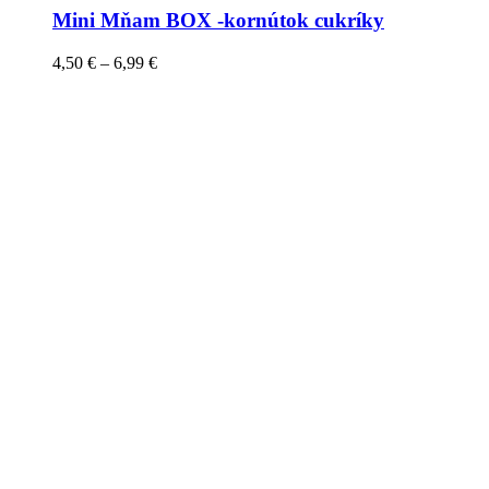
Mini Mňam BOX -kornútok cukríky
4,50
€
–
6,99
€