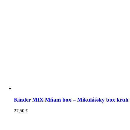
Kinder MIX Mňam box – Mikulášsky box kruh
27,50
€