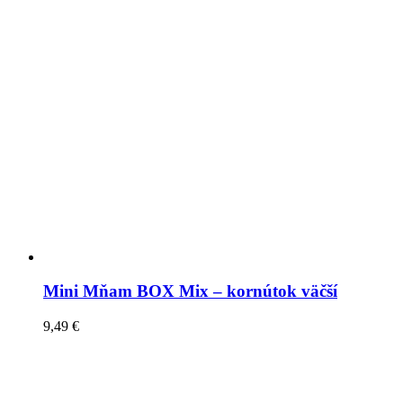
Mini Mňam BOX Mix – kornútok väčší
9,49
€