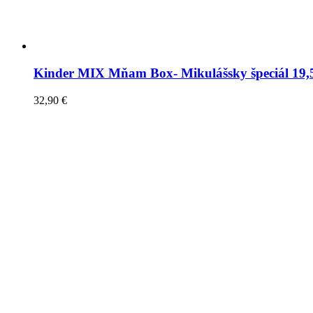
Kinder MIX Mňam Box- Mikulášsky špeciál 19,
32,90
€