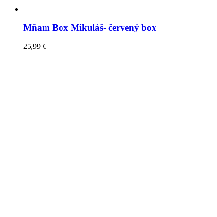
Mňam Box Mikuláš- červený box
25,99
€