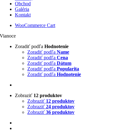
Obchod
Galéria
Kontakt
WooCommerce Cart
Vianoce
Zoradiť podľa
Hodnotenie
Zoradiť podľa
Name
Zoradiť podľa
Cena
Zoradiť podľa
Dátum
Zoradiť podľa
Popularita
Zoradiť podľa
Hodnotenie
Zobraziť
12 produktov
Zobraziť
12 produktov
Zobraziť
24 produktov
Zobraziť
36 produktov