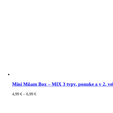
Mini Mňam Box – MIX 3 typy. ponuke a v 2. ve
4,99
€
–
6,99
€