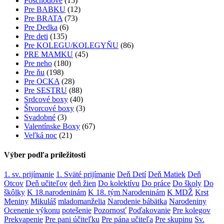
Poschodové
(15)
Pre BABKU
(12)
Pre BRATA
(73)
Pre Dedka
(6)
Pre deti
(135)
Pre KOLEGU/KOLEGYŇU
(86)
PRE MAMKU
(45)
Pre neho
(180)
Pre ňu
(198)
Pre OCKA
(28)
Pre SESTRU
(88)
Srdcové boxy
(40)
Štvorcové boxy
(3)
Svadobné
(3)
Valentínske Boxy
(67)
Veľká noc
(21)
Výber podľa príležitosti
1. sv. prijímanie
1. Sväté prijímanie
Deň Detí
Deň Matiek
Deň
Otcov
Deň učiteľov
deň žien
Do kolektívu
Do práce
Do školy
Do
škôlky
K 18.narodeninám
K 18. tým Narodeninám
K MDŽ
Krst
Meniny
Mikuláš
mladomanželia
Narodenie bábätka
Narodeniny
Ocenenie výkonu
potešenie
Pozornosť
Poďakovanie
Pre kolegov
Prekvapenie
Pre pani účiteľku
Pre pána učiteľa
Pre skupinu
Sv.