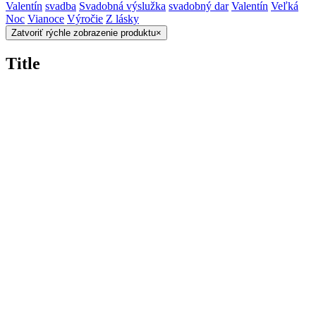
Valentín
svadba
Svadobná výslužka
svadobný dar
Valentín
Veľká
Noc
Vianoce
Výročie
Z lásky
Zatvoriť rýchle zobrazenie produktu
×
Title