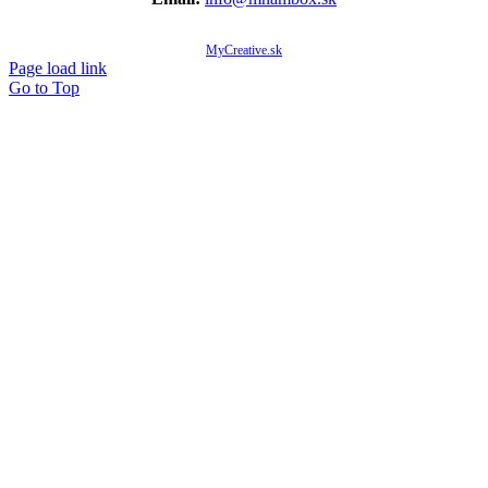
© Copyright 2020 -
2026 Mňam Box Košice | Všetky práva vyhradené | Designed by
MyCreative.sk
Page load link
Go to Top