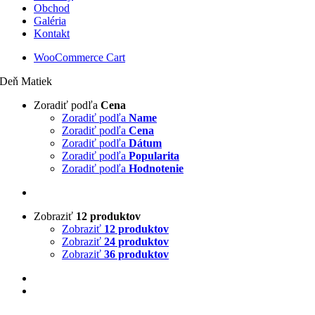
Obchod
Galéria
Kontakt
WooCommerce Cart
Deň Matiek
Zoradiť podľa
Cena
Zoradiť podľa
Name
Zoradiť podľa
Cena
Zoradiť podľa
Dátum
Zoradiť podľa
Popularita
Zoradiť podľa
Hodnotenie
Zobraziť
12 produktov
Zobraziť
12 produktov
Zobraziť
24 produktov
Zobraziť
36 produktov