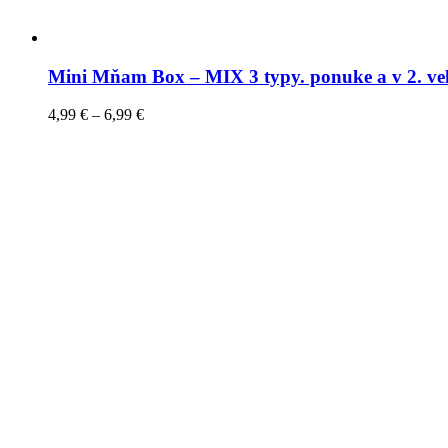
Mini Mňam Box – MIX 3 typy. ponuke a v 2. ve
4,99
€
–
6,99
€