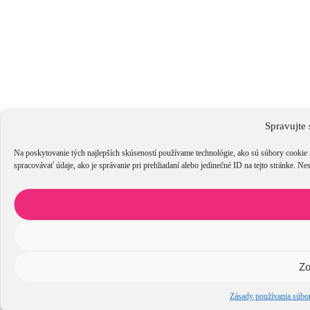
Spravujte 
Na poskytovanie tých najlepších skúseností používame technológie, ako sú súbory cookie 
spracovávať údaje, ako je správanie pri prehliadaní alebo jedinečné ID na tejto stránke. Ne
Zo
Zásady používania súbo