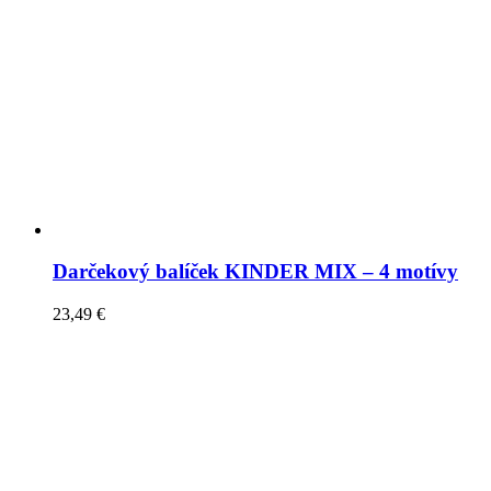
Darčekový balíček KINDER MIX – 4 motívy
23,49
€