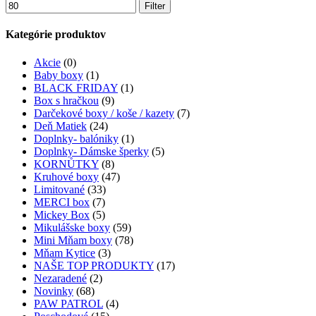
Filter
Kategórie produktov
Akcie
(0)
Baby boxy
(1)
BLACK FRIDAY
(1)
Box s hračkou
(9)
Darčekové boxy / koše / kazety
(7)
Deň Matiek
(24)
Doplnky- balóniky
(1)
Doplnky- Dámske šperky
(5)
KORNŮTKY
(8)
Kruhové boxy
(47)
Limitované
(33)
MERCI box
(7)
Mickey Box
(5)
Mikulášske boxy
(59)
Mini Mňam boxy
(78)
Mňam Kytice
(3)
NAŠE TOP PRODUKTY
(17)
Nezaradené
(2)
Novinky
(68)
PAW PATROL
(4)