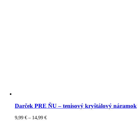
Darček PRE ŇU – tenisový kryštálový náramok
9,99
€
–
14,99
€