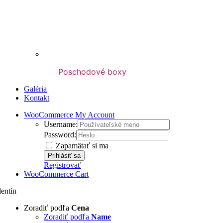
Poschodové boxy
Galéria
Kontakt
WooCommerce My Account
Username:
Password:
Zapamätať si ma
Registrovať
WooCommerce Cart
lentín
Zoradiť podľa
Cena
Zoradiť podľa
Name