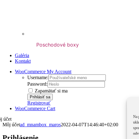
Poschodové boxy
Galéria
Kontakt
WooCommerce My Account
Username:
Password:
Zapamätať si ma
Registrovať
WooCommerce Cart
Na 
j účet
ukl
Môj účet
ad_mnambox_maros
2022-04-07T14:46:40+02:00
spra
odv
Prihlásenie