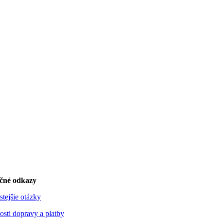
očné odkazy
stejšie otázky
sti dopravy a platby