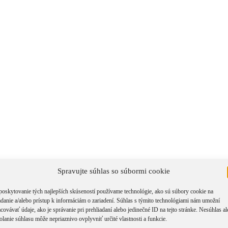
Spravujte súhlas so súbormi cookie
poskytovanie tých najlepších skúseností používame technológie, ako sú súbory cookie na
adanie a/alebo prístup k informáciám o zariadení. Súhlas s týmito technológiami nám umožní
covávať údaje, ako je správanie pri prehliadaní alebo jedinečné ID na tejto stránke. Nesúhlas a
olanie súhlasu môže nepriaznivo ovplyvniť určité vlastnosti a funkcie.