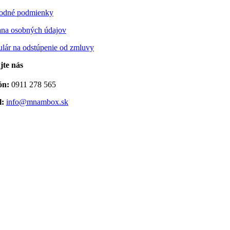
odné podmienky
na osobných údajov
lár na odstúpenie od zmluvy
jte nás
ón:
0911 278 565
l:
info@mnambox.sk