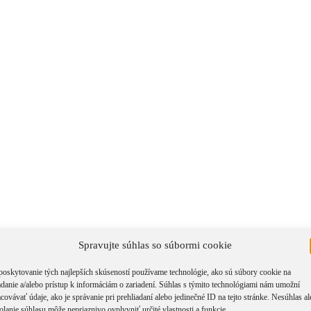
Spravujte súhlas so súbormi cookie
uh
poskytovanie tých najlepších skúseností používame technológie, ako sú súbory cookie na
adanie a/alebo prístup k informáciám o zariadení. Súhlas s týmito technológiami nám umožní
covávať údaje, ako je správanie pri prehliadaní alebo jedinečné ID na tejto stránke. Nesúhlas a
olanie súhlasu môže nepriaznivo ovplyvniť určité vlastnosti a funkcie.