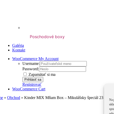
Poschodové boxy
Galéria
Kontakt
WooCommerce My Account
Username:
Password:
Zapamätať si ma
Registrovať
WooCommerce Cart
me
»
Obchod
»
Kinder MIX Mňam Box – Mikulášsky špeciál 23 cm kr
Na 
ukl
spra
odv