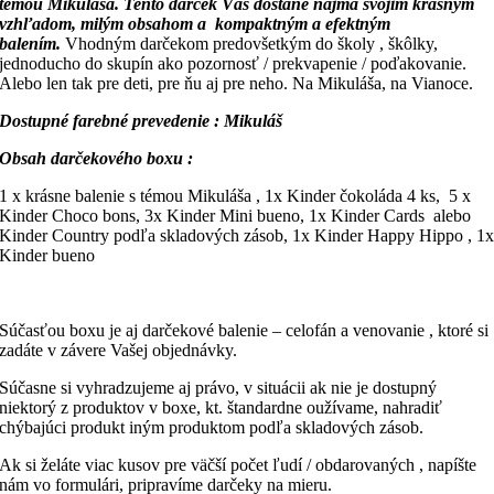
témou Mikuláša. Tento darček Vás dostane najmä svojim krásnym
vzhľadom, milým obsahom a kompaktným a efektným
balením.
Vhodným darčekom predovšetkým do školy , škôlky,
jednoducho do skupín ako pozornosť / prekvapenie / poďakovanie.
Alebo len tak pre deti, pre ňu aj pre neho. Na Mikuláša, na Vianoce.
Dostupné farebné prevedenie : Mikuláš
Obsah darčekového boxu :
1 x krásne balenie s témou Mikuláša , 1x Kinder čokoláda 4 ks, 5 x
Kinder Choco bons, 3x Kinder Mini bueno, 1x Kinder Cards alebo
Kinder Country podľa skladových zásob, 1x Kinder Happy Hippo , 1
Kinder bueno
Súčasťou boxu je aj darčekové balenie – celofán a venovanie , ktoré si
zadáte v závere Vašej objednávky.
Súčasne si vyhradzujeme aj právo, v situácii ak nie je dostupný
niektorý z produktov v boxe, kt. štandardne oužívame, nahradiť
chýbajúci produkt iným produktom podľa skladových zásob.
Ak si želáte viac kusov pre väčší počet ľudí / obdarovaných , napíšte
nám vo formulári, pripravíme darčeky na mieru.