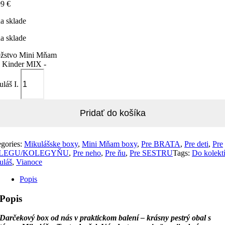
99
€
a sklade
a sklade
žstvo Mini Mňam
 Kinder MIX -
láš I.
Pridať do košíka
egories:
Mikulášske boxy
,
Mini Mňam boxy
,
Pre BRATA
,
Pre deti
,
Pre
LEGU/KOLEGYŇU
,
Pre neho
,
Pre ňu
,
Pre SESTRU
Tags:
Do kolekt
uláš
,
Vianoce
Popis
Popis
Darčekový box od nás v praktickom balení – krásny pestrý obal s