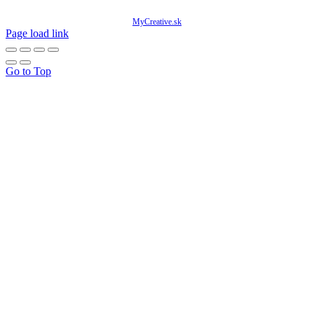
© Copyright 2020 -
2026 Mňam Box Košice | Všetky práva vyhradené | Designed by
MyCreative.sk
Page load link
Go to Top