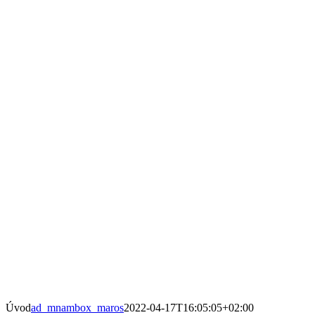
Úvod
ad_mnambox_maros
2022-04-17T16:05:05+02:00