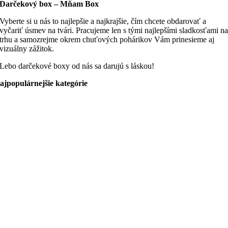
Darčekový box – Mňam Box
Vyberte si u nás to najlepšie a najkrajšie, čím chcete obdarovať a
vyčariť úsmev na tvári. Pracujeme len s tými najlepšími sladkosťami n
trhu a samozrejme okrem chuťových pohárikov Vám prinesieme aj
vizuálny zážitok.
Lebo darčekové boxy od nás sa darujú s láskou!
ajpopulárnejšie kategórie