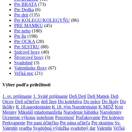
Pre BRATA
(73)
Pre Dedka
(6)
Pre deti
(135)
Pre KOLEGU/KOLEGYŇU
(86)
PRE MAMKU
(45)
Pre neho
(180)
Pre ňu
(198)
Pre OCKA
(28)
Pre SESTRU
(88)
Srdcové boxy
(40)
Štvorcové boxy
(3)
Svadobné
(3)
Valentínske Boxy
(67)
Veľká noc
(21)
Výber podľa príležitosti
1. sv. prijímanie
1. Sväté prijímanie
Deň Detí
Deň Matiek
Deň
Otcov
Deň učiteľov
deň žien
Do kolektívu
Do práce
Do školy
Do
škôlky
K 18.narodeninám
K 18. tým Narodeninám
K MDŽ
Krst
Meniny
Mikuláš
mladomanželia
Narodenie bábätka
Narodeniny
Ocenenie výkonu
potešenie
Pozornosť
Poďakovanie
Pre kolegov
Prekvapenie
Pre pani účiteľku
Pre pána učiteľa
Pre skupinu
Sv.
Valentín
svadba
Svadobná výslužka
svadobný dar
Valentín
Veľká