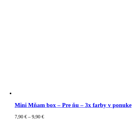
Mini Mňam box – Pre ňu – 3x farby v ponuke
7,90
€
–
9,90
€