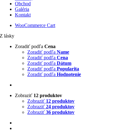
Obchod
Galéria
Kontakt
WooCommerce Cart
Z lásky
Zoradiť podľa
Cena
Zoradiť podľa
Name
Zoradiť podľa
Cena
Zoradiť podľa
Dátum
Zoradiť podľa
Popularita
Zoradiť podľa
Hodnotenie
Zobraziť
12 produktov
Zobraziť
12 produktov
Zobraziť
24 produktov
Zobraziť
36 produktov