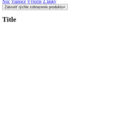
Noc
Vianoce
Výročie
Z lásky
Zatvoriť rýchle zobrazenie produktu
×
Title