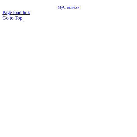
© Copyright 2020 -
2026 Mňam Box Košice | Všetky práva vyhradené | Designed by
MyCreative.sk
Page load link
Go to Top