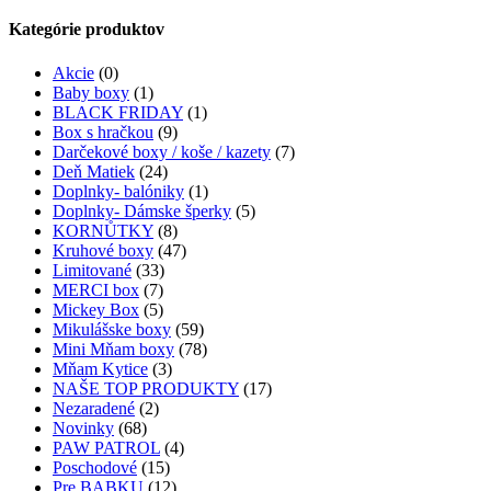
Kategórie produktov
Akcie
(0)
Baby boxy
(1)
BLACK FRIDAY
(1)
Box s hračkou
(9)
Darčekové boxy / koše / kazety
(7)
Deň Matiek
(24)
Doplnky- balóniky
(1)
Doplnky- Dámske šperky
(5)
KORNŮTKY
(8)
Kruhové boxy
(47)
Limitované
(33)
MERCI box
(7)
Mickey Box
(5)
Mikulášske boxy
(59)
Mini Mňam boxy
(78)
Mňam Kytice
(3)
NAŠE TOP PRODUKTY
(17)
Nezaradené
(2)
Novinky
(68)
PAW PATROL
(4)
Poschodové
(15)
Pre BABKU
(12)