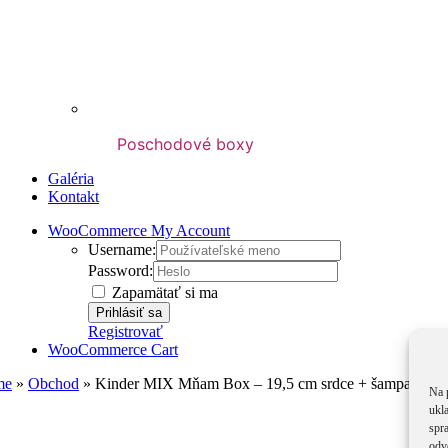
Poschodové boxy
Galéria
Kontakt
WooCommerce My Account
Username:
Password:
Zapamätať si ma
Registrovať
WooCommerce Cart
me
»
Obchod
»
Kinder MIX Mňam Box – 19,5 cm srdce + šampanské
Na 
ukl
spra
odv