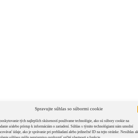
Spravujte súhlas so súbormi cookie
poskytovanie tých najlepších skúseností používame technológie, ako sú súbory cookie na
adanie a/alebo prístup k informáciám o zariadení. Súhlas s týmito technológiami nám umožní
covávať údaje, ako je správanie pri prehliadaní alebo jedinečné ID na tejto stránke. Nesúhlas a
olanie súhlasu môže nepriaznivo ovplyvniť určité vlastnosti a funkcie.