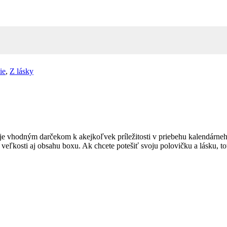
ie
,
Z lásky
e vhodným darčekom k akejkoľvek príležitosti v priebehu kalendárne
veľkosti aj obsahu boxu. Ak chcete potešiť svoju polovičku a lásku, to