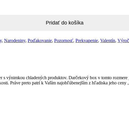
Pridať do košíka
y
,
Narodeniny
,
Poďakovanie
,
Pozornosť
,
Prekvapenie
,
Valentín
,
Výroč
r s výnimkou chladených produktov. Darčekový box v tomto rozmere j
sti. Práve preto patrí k Vaším najobľúbenejším z hľadiska jeho ceny , 