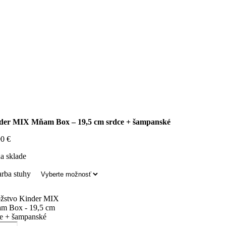
der MIX Mňam Box – 19,5 cm srdce + šampanské
90
€
a sklade
arba stuhy
žstvo Kinder MIX
m Box - 19,5 cm
ce + šampanské