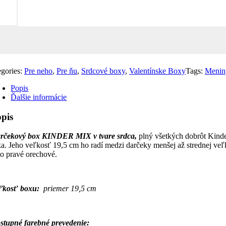
egories:
Pre neho
,
Pre ňu
,
Srdcové boxy
,
Valentínske Boxy
Tags:
Menin
Popis
Ďalšie informácie
pis
rčekový box KINDER MIX v tvare srdca,
plný všetkých dobrôt Kinde
ka. Jeho veľkosť 19,5 cm ho radí medzi darčeky menšej až strednej veľko
 to pravé orechové.
ľkosť boxu:
priemer 19,5 cm
stupné farebné prevedenie: