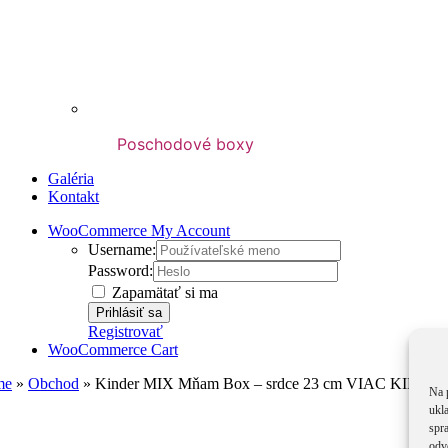
Poschodové boxy
Galéria
Kontakt
WooCommerce My Account
Username:
Password:
Zapamätať si ma
Registrovať
WooCommerce Cart
me
»
Obchod
»
Kinder MIX Mňam Box – srdce 23 cm VIAC KIND
Na 
ukl
spra
odv