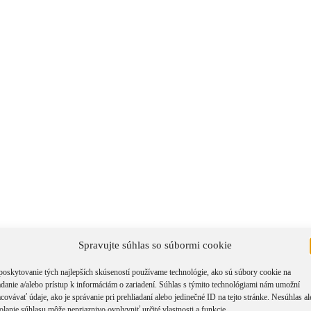
Spravujte súhlas so súbormi cookie
ER SURPRISE
poskytovanie tých najlepších skúseností používame technológie, ako sú súbory cookie na
adanie a/alebo prístup k informáciám o zariadení. Súhlas s týmito technológiami nám umožní
covávať údaje, ako je správanie pri prehliadaní alebo jedinečné ID na tejto stránke. Nesúhlas a
olanie súhlasu môže nepriaznivo ovplyvniť určité vlastnosti a funkcie.