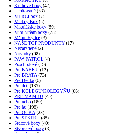
KORNŮTKY
(8)
Kruhové boxy
(47)
Limitované
(33)
MERCI box
(7)
Mickey Box
(5)
Mikulášske boxy
(59)
Mini Mňam boxy
(78)
Mňam Kytice
(3)
NAŠE TOP PRODUKTY
(17)
Nezaradené
(2)
Novinky
(68)
PAW PATROL
(4)
Poschodové
(15)
Pre BABKU
(12)
Pre BRATA
(73)
Pre Dedka
(6)
Pre deti
(135)
Pre KOLEGU/KOLEGYŇU
(86)
PRE MAMKU
(45)
Pre neho
(180)
Pre ňu
(198)
Pre OCKA
(28)
Pre SESTRU
(88)
Srdcové boxy
(40)
Štvorcové boxy
(3)