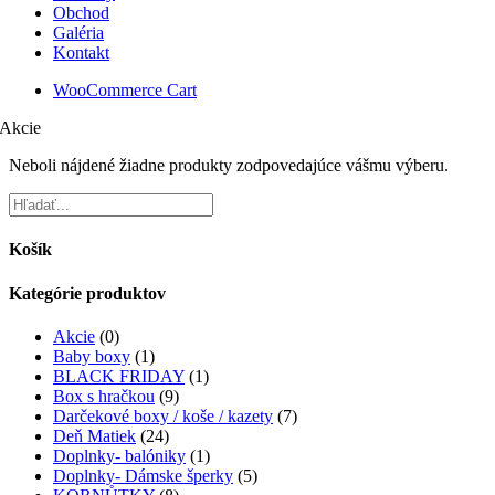
Obchod
Galéria
Kontakt
WooCommerce Cart
Akcie
Neboli nájdené žiadne produkty zodpovedajúce vášmu výberu.
Košík
Kategórie produktov
Akcie
(0)
Baby boxy
(1)
BLACK FRIDAY
(1)
Box s hračkou
(9)
Darčekové boxy / koše / kazety
(7)
Deň Matiek
(24)
Doplnky- balóniky
(1)
Doplnky- Dámske šperky
(5)