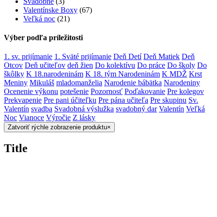
Svadobné
(3)
Valentínske Boxy
(67)
Veľká noc
(21)
Výber podľa príležitosti
1. sv. prijímanie
1. Sväté prijímanie
Deň Detí
Deň Matiek
Deň
Otcov
Deň učiteľov
deň žien
Do kolektívu
Do práce
Do školy
Do
škôlky
K 18.narodeninám
K 18. tým Narodeninám
K MDŽ
Krst
Meniny
Mikuláš
mladomanželia
Narodenie bábätka
Narodeniny
Ocenenie výkonu
potešenie
Pozornosť
Poďakovanie
Pre kolegov
Prekvapenie
Pre pani účiteľku
Pre pána učiteľa
Pre skupinu
Sv.
Valentín
svadba
Svadobná výslužka
svadobný dar
Valentín
Veľká
Noc
Vianoce
Výročie
Z lásky
Zatvoriť rýchle zobrazenie produktu
×
Title