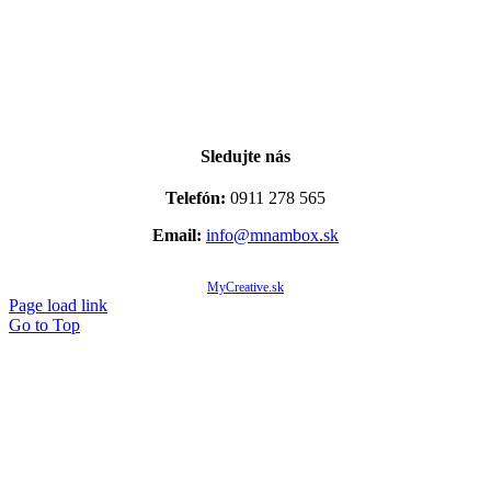
Sledujte nás
Telefón:
0911 278 565
Email:
info@mnambox.sk
© Copyright 2020 -
2026 Mňam Box Košice | Všetky práva vyhradené | Designed by
MyCreative.sk
Page load link
Go to Top