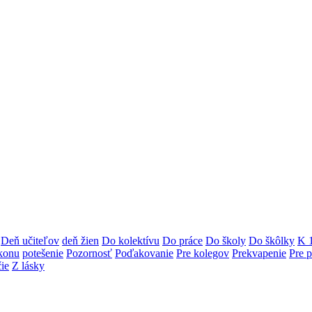
Deň učiteľov
deň žien
Do kolektívu
Do práce
Do školy
Do škôlky
K 
konu
potešenie
Pozornosť
Poďakovanie
Pre kolegov
Prekvapenie
Pre p
ie
Z lásky