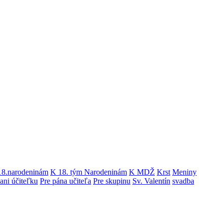
18.narodeninám
K 18. tým Narodeninám
K MDŽ
Krst
Meniny
ani účiteľku
Pre pána učiteľa
Pre skupinu
Sv. Valentín
svadba