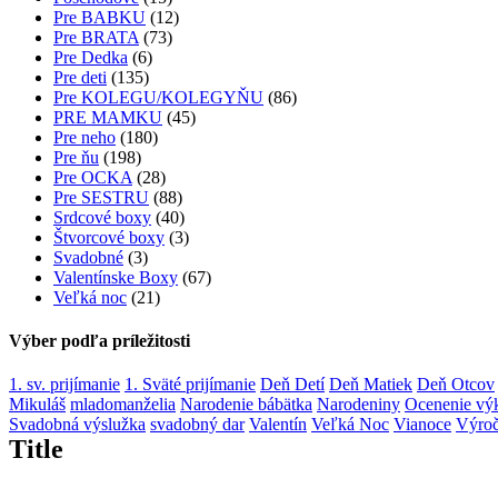
Pre BABKU
(12)
Pre BRATA
(73)
Pre Dedka
(6)
Pre deti
(135)
Pre KOLEGU/KOLEGYŇU
(86)
PRE MAMKU
(45)
Pre neho
(180)
Pre ňu
(198)
Pre OCKA
(28)
Pre SESTRU
(88)
Srdcové boxy
(40)
Štvorcové boxy
(3)
Svadobné
(3)
Valentínske Boxy
(67)
Veľká noc
(21)
Výber podľa príležitosti
1. sv. prijímanie
1. Sväté prijímanie
Deň Detí
Deň Matiek
Deň Otcov
Mikuláš
mladomanželia
Narodenie bábätka
Narodeniny
Ocenenie vý
Svadobná výslužka
svadobný dar
Valentín
Veľká Noc
Vianoce
Výroč
Title