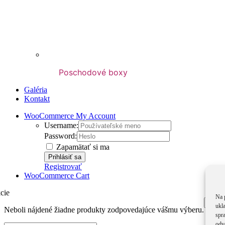
Poschodové boxy
Galéria
Kontakt
WooCommerce My Account
Username:
Password:
Zapamätať si ma
Registrovať
WooCommerce Cart
cie
Na 
Zatvo
ukl
Neboli nájdené žiadne produkty zodpovedajúce vášmu výberu.
spra
odv