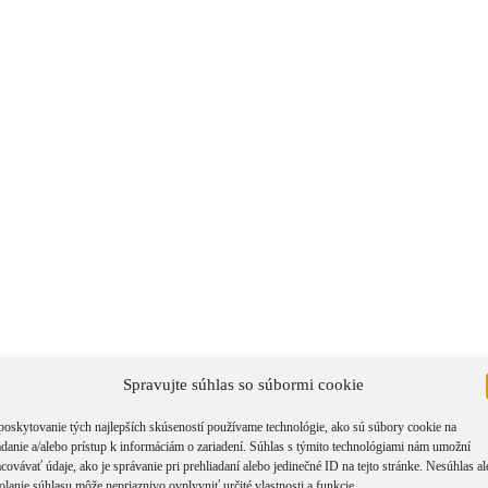
Spravujte súhlas so súbormi cookie
poskytovanie tých najlepších skúseností používame technológie, ako sú súbory cookie na
riť rýchle zobrazenie produktu
×
adanie a/alebo prístup k informáciám o zariadení. Súhlas s týmito technológiami nám umožní
covávať údaje, ako je správanie pri prehliadaní alebo jedinečné ID na tejto stránke. Nesúhlas a
olanie súhlasu môže nepriaznivo ovplyvniť určité vlastnosti a funkcie.