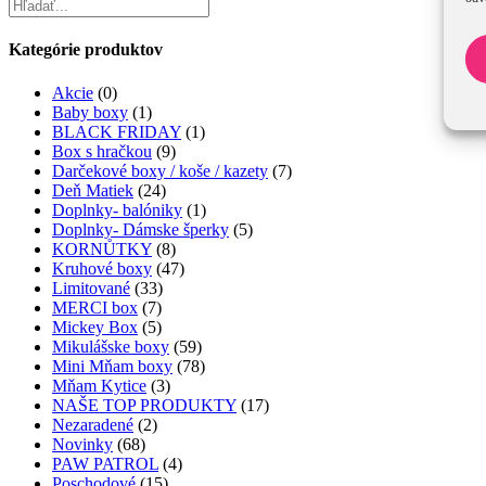
Kategórie produktov
Akcie
(0)
Baby boxy
(1)
BLACK FRIDAY
(1)
Box s hračkou
(9)
Darčekové boxy / koše / kazety
(7)
Deň Matiek
(24)
Doplnky- balóniky
(1)
Doplnky- Dámske šperky
(5)
KORNŮTKY
(8)
Kruhové boxy
(47)
Limitované
(33)
MERCI box
(7)
Mickey Box
(5)
Mikulášske boxy
(59)
Mini Mňam boxy
(78)
Mňam Kytice
(3)
NAŠE TOP PRODUKTY
(17)
Nezaradené
(2)
Novinky
(68)
PAW PATROL
(4)
Poschodové
(15)