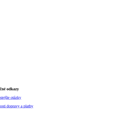
očné odkazy
stejšie otázky
sti dopravy a platby