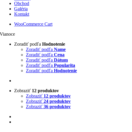
Obchod
Galéria
Kontakt
WooCommerce Cart
Vianoce
Zoradiť podľa
Hodnotenie
Zoradiť podľa
Name
Zoradiť podľa
Cena
Zoradiť podľa
Dátum
Zoradiť podľa
Popularita
Zoradiť podľa
Hodnotenie
Zobraziť
12 produktov
Zobraziť
12 produktov
Zobraziť
24 produktov
Zobraziť
36 produktov