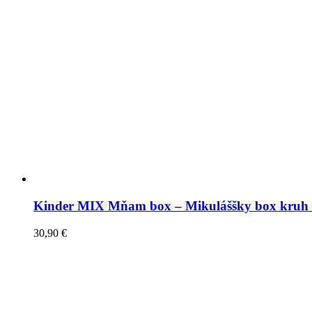
Kinder MIX Mňam box – Mikuláššky box kruh 
30,90
€