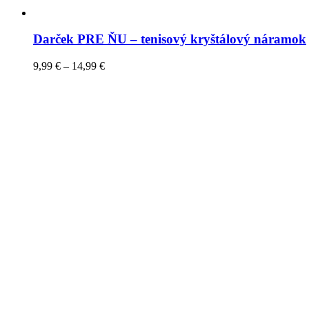
Darček PRE ŇU – tenisový kryštálový náramok
9,99
€
–
14,99
€