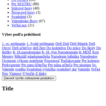
Pre SESTRU
(88)
Srdcové boxy
(40)
Štvorcové boxy
(3)
Svadobné
(3)
Valentínske Boxy
(67)
Veľká noc
(21)
Výber podľa príležitosti
1. sv. prijímanie
1. Sväté prijímanie
Deň Detí
Deň Matiek
Deň
Otcov
Deň učiteľov
deň žien
Do kolektívu
Do práce
Do školy
Do
škôlky
K 18.narodeninám
K 18. tým Narodeninám
K MDŽ
Krst
Meniny
Mikuláš
mladomanželia
Narodenie bábätka
Narodeniny
Ocenenie výkonu
potešenie
Pozornosť
Poďakovanie
Pre kolegov
Prekvapenie
Pre pani účiteľku
Pre pána učiteľa
Pre skupinu
Sv.
Valentín
svadba
Svadobná výslužka
svadobný dar
Valentín
Veľká
Noc
Vianoce
Výročie
Z lásky
Zatvoriť rýchle zobrazenie produktu
×
Title