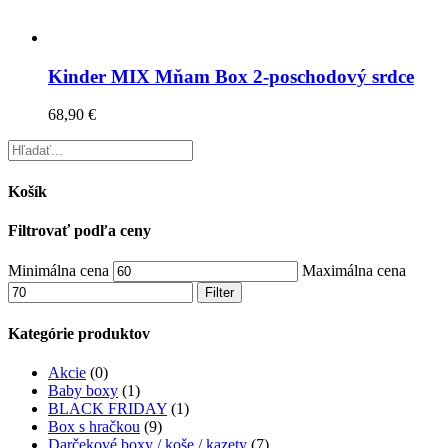
Kinder MIX Mňam Box 2-poschodový srdce
68,90
€
Košík
Filtrovať podľa ceny
Minimálna cena
Maximálna cena
Filter
Kategórie produktov
Akcie
(0)
Baby boxy
(1)
BLACK FRIDAY
(1)
Box s hračkou
(9)
Darčekové boxy / koše / kazety
(7)