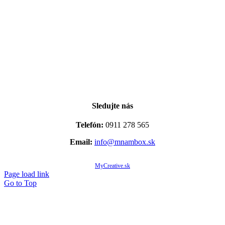
Sledujte nás
Telefón:
0911 278 565
Email:
info@mnambox.sk
© Copyright 2020 -
2026 Mňam Box Košice | Všetky práva vyhradené | Designed by
MyCreative.sk
Page load link
Go to Top