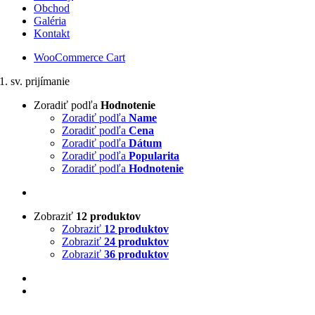
Obchod
Galéria
Kontakt
WooCommerce Cart
1. sv. prijímanie
Zoradiť podľa
Hodnotenie
Zoradiť podľa
Name
Zoradiť podľa
Cena
Zoradiť podľa
Dátum
Zoradiť podľa
Popularita
Zoradiť podľa
Hodnotenie
Zobraziť
12 produktov
Zobraziť
12 produktov
Zobraziť
24 produktov
Zobraziť
36 produktov