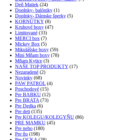
Deň Matiek
(24)
Doplnky- balóniky
(1)
Doplnky- Dámske šperky
(5)
KORNŮTKY
(8)
Kruhové boxy
(47)
Limitované
(33)
MERCI box
(7)
Mickey Box
(5)
Mikulášske boxy
(59)
Mini Mňam boxy
(78)
Mňam Kytice
(3)
NAŠE TOP PRODUKTY
(17)
Nezaradené
(2)
Novinky
(68)
PAW PATROL
(4)
Poschodové
(15)
Pre BABKU
(12)
Pre BRATA
(73)
Pre Dedka
(6)
Pre deti
(135)
Pre KOLEGU/KOLEGYŇU
(86)
PRE MAMKU
(45)
Pre neho
(180)
Pre ňu
(198)
Pre OCKA
(28)