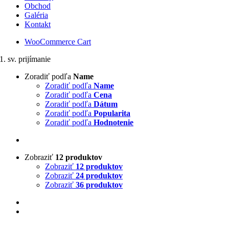
Obchod
Galéria
Kontakt
WooCommerce Cart
1. sv. prijímanie
Zoradiť podľa
Name
Zoradiť podľa
Name
Zoradiť podľa
Cena
Zoradiť podľa
Dátum
Zoradiť podľa
Popularita
Zoradiť podľa
Hodnotenie
Zobraziť
12 produktov
Zobraziť
12 produktov
Zobraziť
24 produktov
Zobraziť
36 produktov