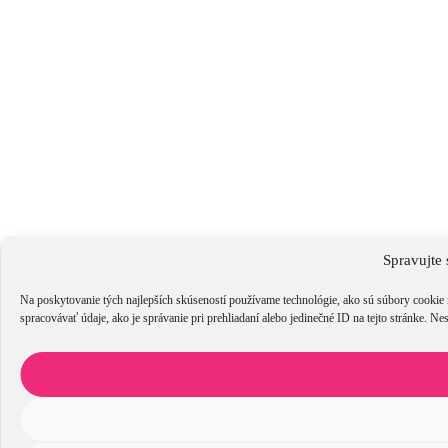
Spravujte 
Na poskytovanie tých najlepších skúseností používame technológie, ako sú súbory cookie 
spracovávať údaje, ako je správanie pri prehliadaní alebo jedinečné ID na tejto stránke. Ne