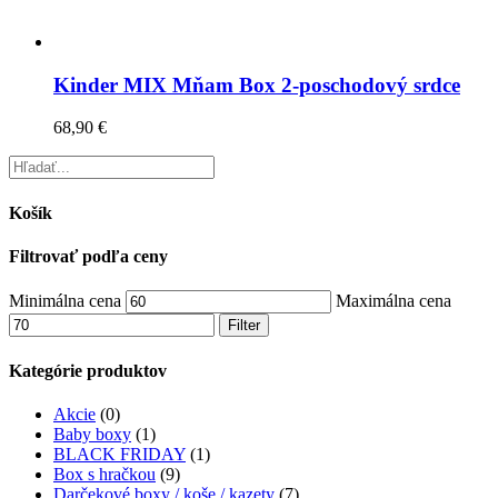
Kinder MIX Mňam Box 2-poschodový srdce
68,90
€
Košík
Filtrovať podľa ceny
Minimálna cena
Maximálna cena
Filter
Kategórie produktov
Akcie
(0)
Baby boxy
(1)
BLACK FRIDAY
(1)
Box s hračkou
(9)
Darčekové boxy / koše / kazety
(7)