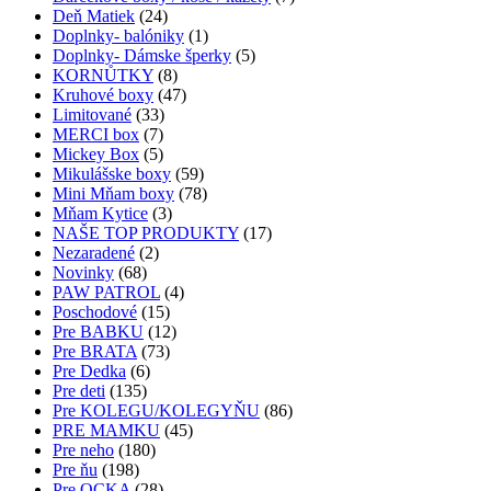
Deň Matiek
(24)
Doplnky- balóniky
(1)
Doplnky- Dámske šperky
(5)
KORNŮTKY
(8)
Kruhové boxy
(47)
Limitované
(33)
MERCI box
(7)
Mickey Box
(5)
Mikulášske boxy
(59)
Mini Mňam boxy
(78)
Mňam Kytice
(3)
NAŠE TOP PRODUKTY
(17)
Nezaradené
(2)
Novinky
(68)
PAW PATROL
(4)
Poschodové
(15)
Pre BABKU
(12)
Pre BRATA
(73)
Pre Dedka
(6)
Pre deti
(135)
Pre KOLEGU/KOLEGYŇU
(86)
PRE MAMKU
(45)
Pre neho
(180)
Pre ňu
(198)
Pre OCKA
(28)