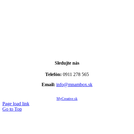
Sledujte nás
Telefón:
0911 278 565
Email:
info@mnambox.sk
© Copyright 2020 -
2026 Mňam Box Košice | Všetky práva vyhradené | Designed by
MyCreative.sk
Page load link
Go to Top