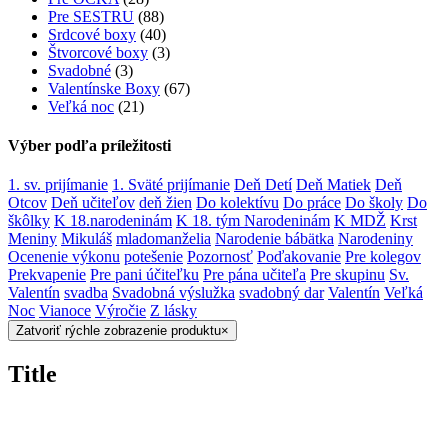
Pre SESTRU
(88)
Srdcové boxy
(40)
Štvorcové boxy
(3)
Svadobné
(3)
Valentínske Boxy
(67)
Veľká noc
(21)
Výber podľa príležitosti
1. sv. prijímanie
1. Sväté prijímanie
Deň Detí
Deň Matiek
Deň
Otcov
Deň učiteľov
deň žien
Do kolektívu
Do práce
Do školy
Do
škôlky
K 18.narodeninám
K 18. tým Narodeninám
K MDŽ
Krst
Meniny
Mikuláš
mladomanželia
Narodenie bábätka
Narodeniny
Ocenenie výkonu
potešenie
Pozornosť
Poďakovanie
Pre kolegov
Prekvapenie
Pre pani účiteľku
Pre pána učiteľa
Pre skupinu
Sv.
Valentín
svadba
Svadobná výslužka
svadobný dar
Valentín
Veľká
Noc
Vianoce
Výročie
Z lásky
Zatvoriť rýchle zobrazenie produktu
×
Title