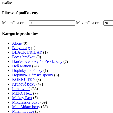
Košík
Filtrovať podľa ceny
Minimálna cena
Maximálna cena
Kategórie produktov
Akcie
(0)
Baby boxy
(1)
BLACK FRIDAY
(1)
Box s hračkou
(9)
Darčekové boxy / koše / kazety
(7)
Deň Matiek
(24)
Doplnky- balóniky
(1)
Doplnky- Dámske šperky
(5)
KORNŮTKY
(8)
Kruhové boxy
(47)
Limitované
(33)
MERCI box
(7)
Mickey Box
(5)
Mikulášske boxy
(59)
Mini Mňam boxy
(78)
Mňam Kytice
(3)