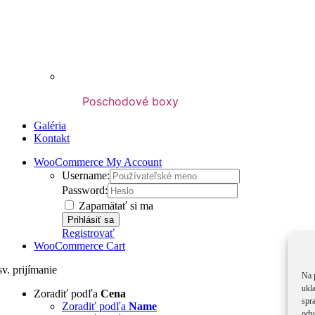
Poschodové boxy
Galéria
Kontakt
WooCommerce My Account
Username:
Password:
Zapamätať si ma
Registrovať
WooCommerce Cart
sv. prijímanie
Na 
ukl
Zoradiť podľa
Cena
spra
Zoradiť podľa
Name
odv