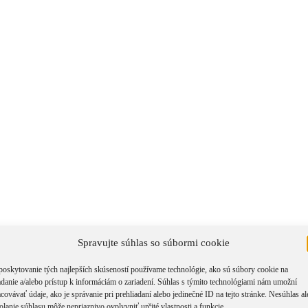
Spravujte súhlas so súbormi cookie
poskytovanie tých najlepších skúseností používame technológie, ako sú súbory cookie na
Zatvoriť rýchle zobrazenie produktu
×
adanie a/alebo prístup k informáciám o zariadení. Súhlas s týmito technológiami nám umožní
covávať údaje, ako je správanie pri prehliadaní alebo jedinečné ID na tejto stránke. Nesúhlas a
Title
olanie súhlasu môže nepriaznivo ovplyvniť určité vlastnosti a funkcie.