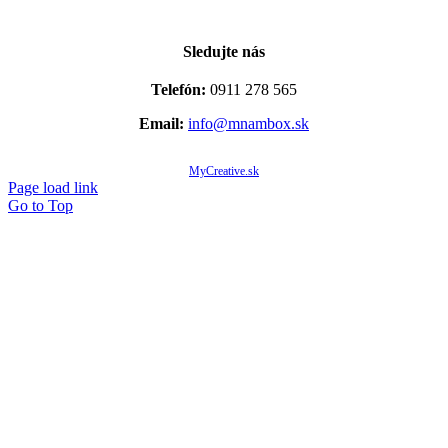
Sledujte nás
Telefón:
0911 278 565
Email:
info@mnambox.sk
© Copyright 2020 -
2026 Mňam Box Košice | Všetky práva vyhradené | Designed by
MyCreative.sk
Page load link
Go to Top