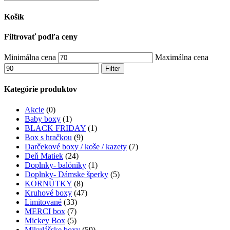
Košík
Filtrovať podľa ceny
Minimálna cena
Maximálna cena
Filter
Kategórie produktov
Akcie
(0)
Baby boxy
(1)
BLACK FRIDAY
(1)
Box s hračkou
(9)
Darčekové boxy / koše / kazety
(7)
Deň Matiek
(24)
Doplnky- balóniky
(1)
Doplnky- Dámske šperky
(5)
KORNŮTKY
(8)
Kruhové boxy
(47)
Limitované
(33)
MERCI box
(7)
Mickey Box
(5)
Mikulášske boxy
(59)