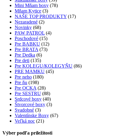
Mini Mňam boxy
(78)
Mňam Kytice
(3)
NAŠE TOP PRODUKTY
(17)
Nezaradené
(2)
Novinky
(68)
PAW PATROL
(4)
Poschodové
(15)
Pre BABKU
(12)
Pre BRATA
(73)
Pre Dedka
(6)
Pre deti
(135)
Pre KOLEGU/KOLEGYŇU
(86)
PRE MAMKU
(45)
Pre neho
(180)
Pre ňu
(198)
Pre OCKA
(28)
Pre SESTRU
(88)
Srdcové boxy
(40)
Štvorcové boxy
(3)
Svadobné
(3)
Valentínske Boxy
(67)
Veľká noc
(21)
Výber podľa príležitosti