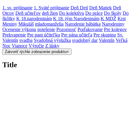
1. sv. prijímanie
1. Sväté prijímanie
Deň Detí
Deň Matiek
Deň
Otcov
Deň učiteľov
deň žien
Do kolektívu
Do práce
Do školy
Do
škôlky
K 18.narodeninám
K 18. tým Narodeninám
K MDŽ
Krst
Meniny
Mikuláš
mladomanželia
Narodenie bábätka
Narodeniny
Ocenenie výkonu
potešenie
Pozornosť
Poďakovanie
Pre kolegov
Prekvapenie
Pre pani účiteľku
Pre pána učiteľa
Pre skupinu
Sv.
Valentín
svadba
Svadobná výslužka
svadobný dar
Valentín
Veľká
Noc
Vianoce
Výročie
Z lásky
Zatvoriť rýchle zobrazenie produktu
×
Title