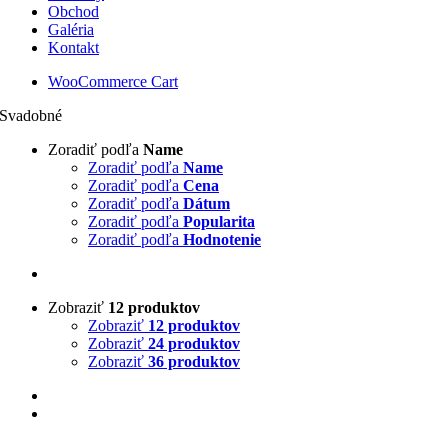
Obchod
Galéria
Kontakt
WooCommerce Cart
Svadobné
Zoradiť podľa
Name
Zoradiť podľa
Name
Zoradiť podľa
Cena
Zoradiť podľa
Dátum
Zoradiť podľa
Popularita
Zoradiť podľa
Hodnotenie
Zobraziť
12 produktov
Zobraziť
12 produktov
Zobraziť
24 produktov
Zobraziť
36 produktov