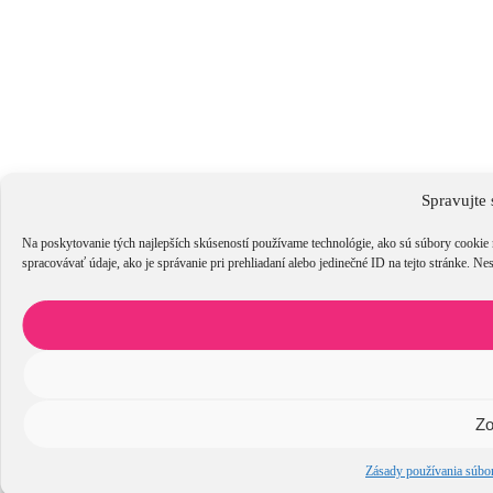
Spravujte 
Na poskytovanie tých najlepších skúseností používame technológie, ako sú súbory cookie 
spracovávať údaje, ako je správanie pri prehliadaní alebo jedinečné ID na tejto stránke. Ne
Zo
Zásady používania súbo