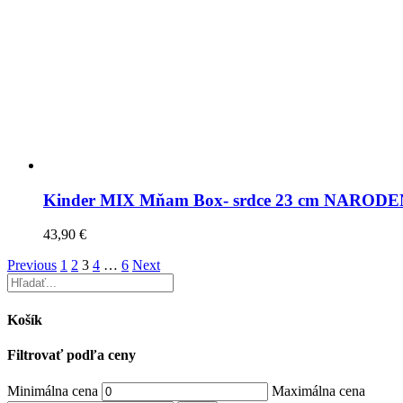
Kinder MIX Mňam Box- srdce 23 cm NAROD
43,90
€
Previous
1
2
3
4
…
6
Next
Košík
Filtrovať podľa ceny
Minimálna cena
Maximálna cena