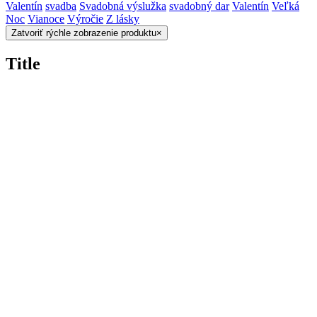
Valentín
svadba
Svadobná výslužka
svadobný dar
Valentín
Veľká
Noc
Vianoce
Výročie
Z lásky
Zatvoriť rýchle zobrazenie produktu
×
Title