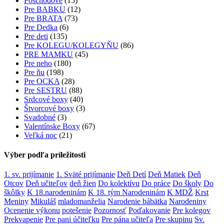
Poschodové
(15)
Pre BABKU
(12)
Pre BRATA
(73)
Pre Dedka
(6)
Pre deti
(135)
Pre KOLEGU/KOLEGYŇU
(86)
PRE MAMKU
(45)
Pre neho
(180)
Pre ňu
(198)
Pre OCKA
(28)
Pre SESTRU
(88)
Srdcové boxy
(40)
Štvorcové boxy
(3)
Svadobné
(3)
Valentínske Boxy
(67)
Veľká noc
(21)
Výber podľa príležitosti
1. sv. prijímanie
1. Sväté prijímanie
Deň Detí
Deň Matiek
Deň
Otcov
Deň učiteľov
deň žien
Do kolektívu
Do práce
Do školy
Do
škôlky
K 18.narodeninám
K 18. tým Narodeninám
K MDŽ
Krst
Meniny
Mikuláš
mladomanželia
Narodenie bábätka
Narodeniny
Ocenenie výkonu
potešenie
Pozornosť
Poďakovanie
Pre kolegov
Prekvapenie
Pre pani účiteľku
Pre pána učiteľa
Pre skupinu
Sv.