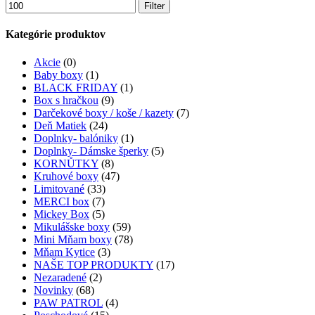
Filter
Kategórie produktov
Akcie
(0)
Baby boxy
(1)
BLACK FRIDAY
(1)
Box s hračkou
(9)
Darčekové boxy / koše / kazety
(7)
Deň Matiek
(24)
Doplnky- balóniky
(1)
Doplnky- Dámske šperky
(5)
KORNŮTKY
(8)
Kruhové boxy
(47)
Limitované
(33)
MERCI box
(7)
Mickey Box
(5)
Mikulášske boxy
(59)
Mini Mňam boxy
(78)
Mňam Kytice
(3)
NAŠE TOP PRODUKTY
(17)
Nezaradené
(2)
Novinky
(68)
PAW PATROL
(4)