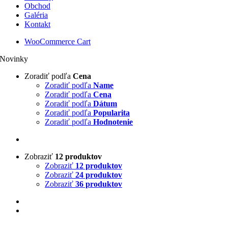
Obchod
Galéria
Kontakt
WooCommerce Cart
Novinky
Zoradiť podľa
Cena
Zoradiť podľa
Name
Zoradiť podľa
Cena
Zoradiť podľa
Dátum
Zoradiť podľa
Popularita
Zoradiť podľa
Hodnotenie
Zobraziť
12 produktov
Zobraziť
12 produktov
Zobraziť
24 produktov
Zobraziť
36 produktov