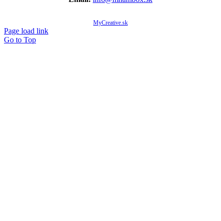
© Copyright 2020 -
2026 Mňam Box Košice | Všetky práva vyhradené | Designed by
MyCreative.sk
Page load link
Go to Top