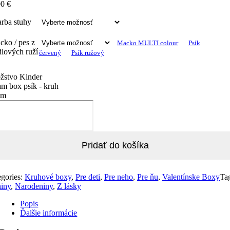
00
€
arba stuhy
cko / pes z
Macko MULTI colour
Psík
lových ruží
červený
Psík ružový
žstvo Kinder
m box psík - kruh
cm
Pridať do košíka
egories:
Kruhové boxy
,
Pre deti
,
Pre neho
,
Pre ňu
,
Valentínske Boxy
Ta
iny
,
Narodeniny
,
Z lásky
Popis
Ďalšie informácie