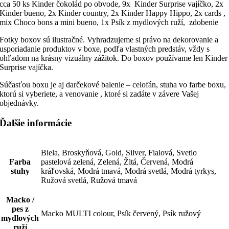
cca 50 ks Kinder čokolád po obvode, 9x Kinder Surprise vajíčko, 2x
Kinder bueno, 2x Kinder country, 2x Kinder Happy Hippo, 2x cards ,
mix Choco bons a mini bueno, 1x Psík z mydlových ruží, zdobenie
Fotky boxov sú ilustračné. Vyhradzujeme si právo na dekorovanie a
usporiadanie produktov v boxe, podľa vlastných predstáv, vždy s
ohľadom na krásny vizuálny zážitok. Do boxov používame len Kinder
Surprise vajíčka.
Súčasťou boxu je aj darčekové balenie – celofán, stuha vo farbe boxu,
ktorú si vyberiete, a venovanie , ktoré si zadáte v závere Vašej
objednávky.
Ďalšie informácie
Biela, Broskyňová, Gold, Silver, Fialová, Svetlo
Farba
pastelová zelená, Zelená, Žltá, Červená, Modrá
stuhy
kráľovská, Modrá tmavá, Modrá svetlá, Modrá tyrkys,
Ružová svetlá, Ružová tmavá
Macko /
pes z
Macko MULTI colour, Psík červený, Psík ružový
mydlových
ruží