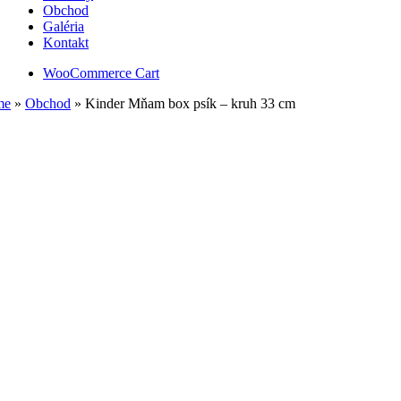
Obchod
Galéria
Kontakt
WooCommerce Cart
me
»
Obchod
»
Kinder Mňam box psík – kruh 33 cm