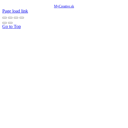
© Copyright 2020 -
2026 Mňam Box Košice | Všetky práva vyhradené | Designed by
MyCreative.sk
Page load link
Go to Top