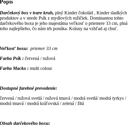
Popis
Darčekový box v tvare kruh,
plný Kinder čokolád , Kinder sladkých
produktov a v strede Psík z mydlových ružičiek. Dominantou tohto
darčekového boxu je jeho majestátna veľkosť o priemere 33 cm, plná
toho najlepšieho, čo nám trh ponúka. Krásny na vzhľad aj chuť.
Veľkosť boxu:
priemer 33 cm
Farba Psík :
červená / ružová
Farba Macko :
multi colour
Dostupné farebné prevedenie:
červená / ružová svetlá / ružová tmavá / modrá svetlá/ modrá tyrkys /
modrá tmavá / modrá kráľovská / zelená / žltá
Obsah darčekového boxu: