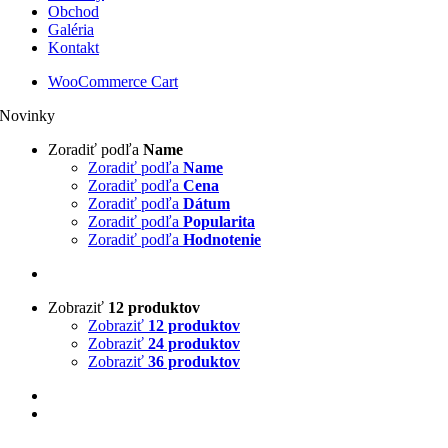
Obchod
Galéria
Kontakt
WooCommerce Cart
Novinky
Zoradiť podľa
Name
Zoradiť podľa
Name
Zoradiť podľa
Cena
Zoradiť podľa
Dátum
Zoradiť podľa
Popularita
Zoradiť podľa
Hodnotenie
Zobraziť
12 produktov
Zobraziť
12 produktov
Zobraziť
24 produktov
Zobraziť
36 produktov