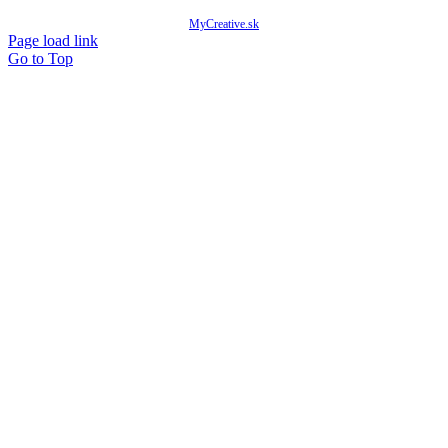
© Copyright 2020 -
2026 Mňam Box Košice | Všetky práva vyhradené | Designed by
MyCreative.sk
Page load link
Go to Top