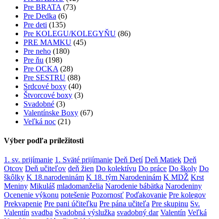
Pre BRATA
(73)
Pre Dedka
(6)
Pre deti
(135)
Pre KOLEGU/KOLEGYŇU
(86)
PRE MAMKU
(45)
Pre neho
(180)
Pre ňu
(198)
Pre OCKA
(28)
Pre SESTRU
(88)
Srdcové boxy
(40)
Štvorcové boxy
(3)
Svadobné
(3)
Valentínske Boxy
(67)
Veľká noc
(21)
Výber podľa príležitosti
1. sv. prijímanie
1. Sväté prijímanie
Deň Detí
Deň Matiek
Deň
Otcov
Deň učiteľov
deň žien
Do kolektívu
Do práce
Do školy
Do
škôlky
K 18.narodeninám
K 18. tým Narodeninám
K MDŽ
Krst
Meniny
Mikuláš
mladomanželia
Narodenie bábätka
Narodeniny
Ocenenie výkonu
potešenie
Pozornosť
Poďakovanie
Pre kolegov
Prekvapenie
Pre pani účiteľku
Pre pána učiteľa
Pre skupinu
Sv.
Valentín
svadba
Svadobná výslužka
svadobný dar
Valentín
Veľká