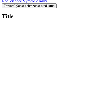
Noc
Vianoce
Výročie
Z lásky
Zatvoriť rýchle zobrazenie produktu
×
Title