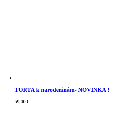
TORTA k narodeninám- NOVINKA !
59,00
€