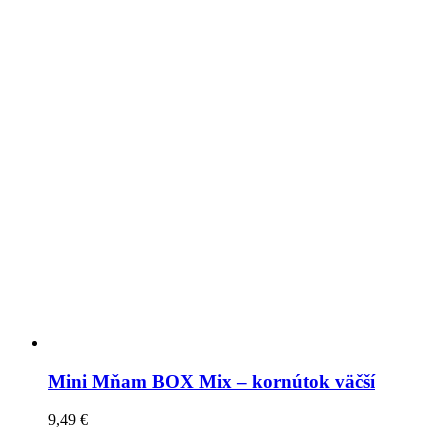
Mini Mňam BOX Mix – kornútok väčší
9,49
€