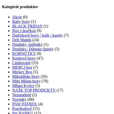
Kategórie produktov
Akcie
(0)
Baby boxy
(1)
BLACK FRIDAY
(1)
Box s hračkou
(9)
Darčekové boxy / koše / kazety
(7)
Deň Matiek
(24)
Doplnky- balóniky
(1)
Doplnky- Dámske šperky
(5)
KORNŮTKY
(8)
Kruhové boxy
(47)
Limitované
(33)
MERCI box
(7)
Mickey Box
(5)
Mikulášske boxy
(59)
Mini Mňam boxy
(78)
Mňam Kytice
(3)
NAŠE TOP PRODUKTY
(17)
Nezaradené
(2)
Novinky
(68)
PAW PATROL
(4)
Poschodové
(15)
Pre BABKU
(12)