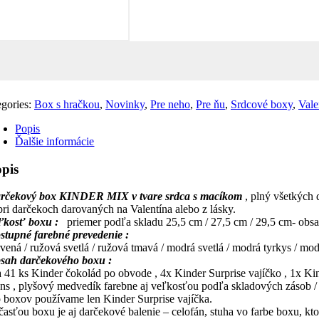
egories:
Box s hračkou
,
Novinky
,
Pre neho
,
Pre ňu
,
Srdcové boxy
,
Vale
Popis
Ďalšie informácie
pis
rčekový box KINDER MIX v tvare srdc
a
s macíkom
, plný všetkých
 pri darčekoch darovaných na Valentína alebo z lásky.
ľkosť boxu :
priemer podľa skladu 25,5 cm / 27,5 cm / 29,5 cm- ob
stupné farebné prevedenie :
rvená / ružová svetlá / ružová tmavá / modrá svetlá / modrá tyrkys / mod
sah darčekového boxu :
a 41 ks Kinder čokolád po obvode , 4x Kinder Surprise vajíčko , 1x 
ns , plyšový medvedík farebne aj veľkosťou podľa skladových zásob /
 boxov používame len Kinder Surprise vajíčka.
časťou boxu je aj darčekové balenie – celofán, stuha vo farbe boxu, ktor