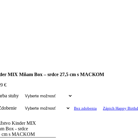
der MIX Mňam Box – srdce 27,5 cm s MACKOM
99
€
arba stuhy
Zdobenie
Bez zdobenia
Zápich Happy Birth
žstvo Kinder MIX
m Box - srdce
5 cm s MACKOM