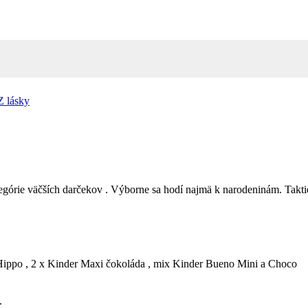
Z lásky
egórie väčších darčekov . Výborne sa hodí najmä k narodeninám. Takti
 Hippo , 2 x Kinder Maxi čokoláda , mix Kinder Bueno Mini a Choco
.