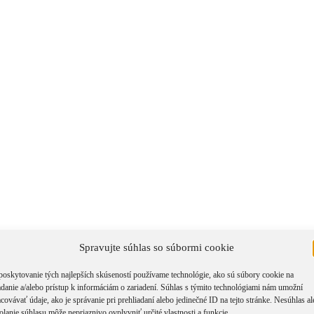
Spravujte súhlas so súbormi cookie
poskytovanie tých najlepších skúseností používame technológie, ako sú súbory cookie na
adanie a/alebo prístup k informáciám o zariadení. Súhlas s týmito technológiami nám umožní
covávať údaje, ako je správanie pri prehliadaní alebo jedinečné ID na tejto stránke. Nesúhlas a
olanie súhlasu môže nepriaznivo ovplyvniť určité vlastnosti a funkcie.