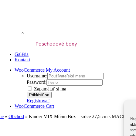
Poschodové boxy
Galéria
Kontakt
WooCommerce My Account
Username:
Password:
Zapamätať si ma
Registrovať
WooCommerce Cart
me
»
Obchod
»
Kinder MIX Mňam Box – srdce 27,5 cm s MACKOM
Na 
ukl
spra
odv