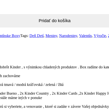
Pridať do košíka
ntínske Boxy
Tags:
Deň Detí
,
Meniny
,
Narodeniny
,
Valentín
,
Výročie
,
 dobrôt Kinder , s výnimkou chladených produktov . Box radíme do kat
sah zachováme
rá tmavá / modrá kráľovská / zelená / žltá
Kinder Bueno , 2x Kinder Country , 2x Kinder Cards ,2x Kinder Happy
 stále máme iných v ponuke
ú si vyberiete, a venovanie , ktoré si zadáte v závere Vašej objednávky