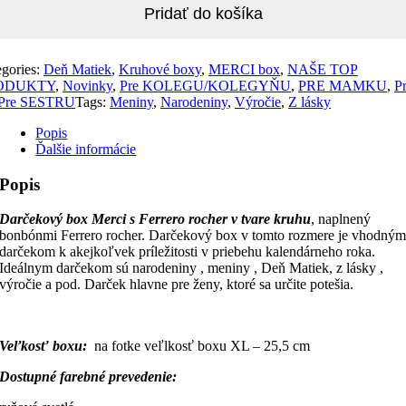
Pridať do košíka
egories:
Deň Matiek
,
Kruhové boxy
,
MERCI box
,
NAŠE TOP
ODUKTY
,
Novinky
,
Pre KOLEGU/KOLEGYŇU
,
PRE MAMKU
,
P
Pre SESTRU
Tags:
Meniny
,
Narodeniny
,
Výročie
,
Z lásky
Popis
Ďalšie informácie
Popis
Darčekový box Merci s Ferrero rocher v tvare kruhu
, naplnený
bonbónmi Ferrero rocher. Darčekový box v tomto rozmere je vhodný
darčekom k akejkoľvek príležitosti v priebehu kalendárneho roka.
Ideálnym darčekom sú narodeniny , meniny , Deň Matiek, z lásky ,
výročie a pod. Darček hlavne pre ženy, ktoré sa určite potešia.
Veľkosť boxu:
na fotke veľlkosť boxu XL – 25,5 cm
Dostupné farebné prevedenie: