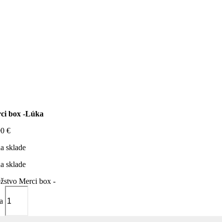
ci box -Lúka
90
€
a sklade
a sklade
žstvo Merci box -
a