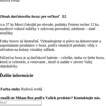
ružová svetlá
Obsah darčekového boxu: pre veľkosť XL
cca 37 ks Merci čokolád po obvode, pralinky Ferrero rocher 12 ks,
mydlové voňavé ružičky v ružovom prevedení, zdobenie – zlaté
motýliky
Fotky boxov sú ilustračné. Vyhradzujeme si právo na dekorovanie a
usporiadanie produktov v boxe, podľa vlastných predstáv, vždy s
ohľadom na krásny vizuálny zážitok.
Súčasťou boxu je aj darčekové balenie – celofán, stuha vo farbe boxu,
ktorú si vyberiete, a venovanie , ktoré si zadáte v závere Vašej
objednávky.
Ďalšie informácie
Farba stuhy
Ružová svetlá
enašli ste Mňam Box podľa Vašich predstáv? Kontaktujte nás.