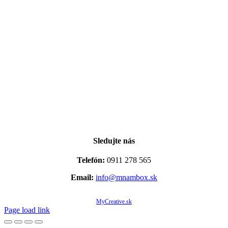
Sledujte nás
Telefón:
0911 278 565
Email:
info@mnambox.sk
© Copyright 2020 -
2026 Mňam Box Košice | Všetky práva vyhradené | Designed by
MyCreative.sk
Page load link