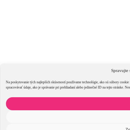
Spravujte 
Na poskytovanie tých najlepších skúseností používame technológie, ako sú súbory cookie 
spracovávať údaje, ako je správanie pri prehliadaní alebo jedinečné ID na tejto stránke. Ne
Zo