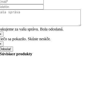
akujeme za vašu správu. Bola odoslaná.
×
iečo sa pokazilo. Skúste neskôr.
×
Odoslať
Súvisiace produkty