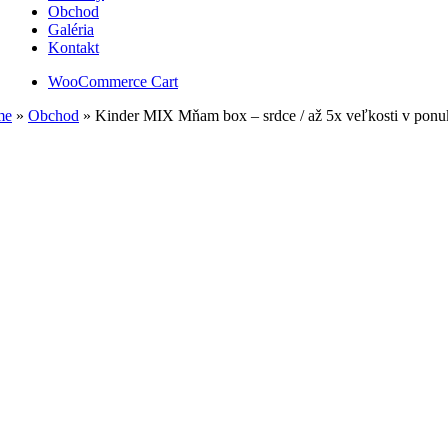
Obchod
Galéria
Kontakt
WooCommerce Cart
me
»
Obchod
»
Kinder MIX Mňam box – srdce / až 5x veľkosti v ponu