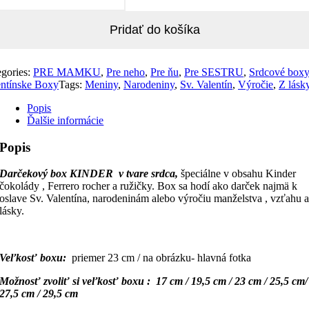
Pridať do košíka
egories:
PRE MAMKU
,
Pre neho
,
Pre ňu
,
Pre SESTRU
,
Srdcové boxy
entínske Boxy
Tags:
Meniny
,
Narodeniny
,
Sv. Valentín
,
Výročie
,
Z lásk
Popis
Ďalšie informácie
Popis
Darčekový box KINDER v tvare srdca,
špeciálne v obsahu Kinder
čokolády , Ferrero rocher a ružičky. Box sa hodí ako darček najmä k
oslave Sv. Valentína, narodeninám alebo výročiu manželstva , vzťahu 
lásky.
Veľkosť boxu:
priemer 23 cm / na obrázku- hlavná fotka
Možnosť zvoliť si veľkosť boxu : 17 cm / 19,5 cm / 23 cm / 25,5 cm/
27,5 cm / 29,5 cm