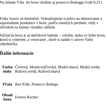
Na želanie Vám do boxu vložíme aj prosecco Bottegga Gold 0,25 l.
Fotky boxov sú ilustračné. Vyhradzujeme si právo na dekorovanie a
usporiadanie produktov v boxe, podľa vlastných predstáv, vždy s
ohľadom na krásny vizuálny zážitok.
Súčasťou boxu je aj darčekové balenie – celofán, stuha vo farbe boxu,
ktorú si vyberiete, a venovanie , ktoré si zadáte v závere Vašej
objednávky.
Ďalšie informácie
Farba
Červená, Modrá kráľovská, Modrá tmavá, Modrá svetlá,
stuhy
Ružová svetlá, Ružová tmavá
Fľaša
Bez fľaše, Prosecco Bottega
Obsah
Ferrero Rocher
boxu