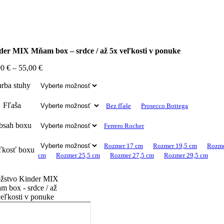
der MIX Mňam box – srdce / až 5x veľkosti v ponuke
00
€
–
55,00
€
arba stuhy
Fľaša
Bez fľaše
Prosecco Bottega
bsah boxu
Ferrero Rocher
Rozmer 17 cm
Rozmer 19,5 cm
Rozme
ľkosť boxu
cm
Rozmer 25,5 cm
Rozmer 27,5 cm
Rozmer 29,5 cm
žstvo Kinder MIX
 box - srdce / až
eľkosti v ponuke