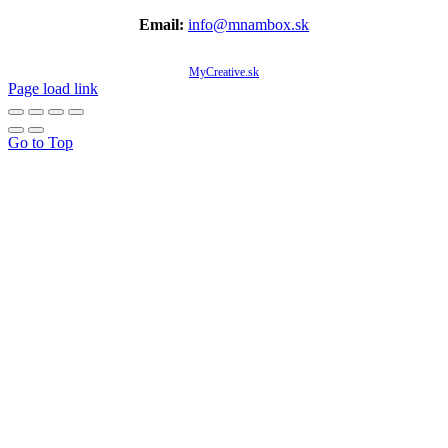
Email:
info@mnambox.sk
© Copyright 2020 -
2026 Mňam Box Košice | Všetky práva vyhradené | Designed by
MyCreative.sk
Page load link
Go to Top