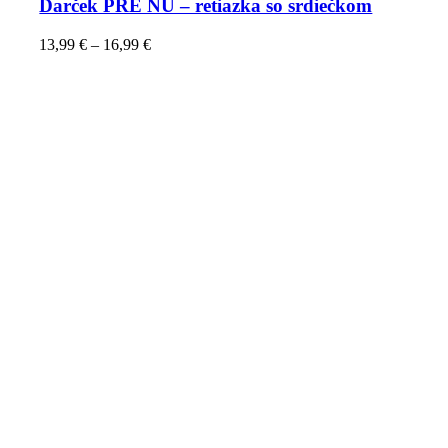
Darček PRE ŇU – retiazka so srdiečkom
13,99
€
–
16,99
€