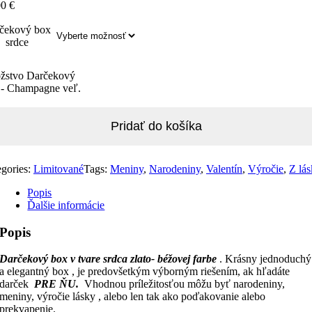
00
€
čekový box
srdce
žstvo Darčekový
 - Champagne veľ.
Pridať do košíka
egories:
Limitované
Tags:
Meniny
,
Narodeniny
,
Valentín
,
Výročie
,
Z lá
Popis
Ďalšie informácie
Popis
D
arčekový box v tvare srdca zlato- béžovej farbe
. Krásny jednoduchý
a elegantný box , je predovšetkým výborným riešením, ak hľadáte
darček
PRE ŇU.
Vhodnou príležitosťou môžu byť narodeniny,
meniny, výročie lásky , alebo len tak ako poďakovanie alebo
prekvapenie.