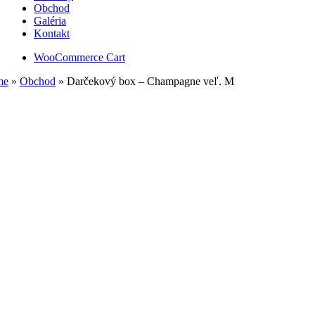
Obchod
Galéria
Kontakt
WooCommerce Cart
me
»
Obchod
»
Darčekový box – Champagne veľ. M