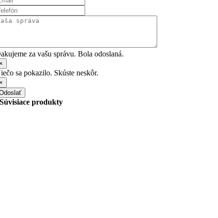
akujeme za vašu správu. Bola odoslaná.
×
iečo sa pokazilo. Skúste neskôr.
×
Odoslať
Súvisiace produkty