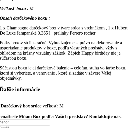
Veľkosť boxu :
M
Obsah darčekového boxu :
1 x Champagne darčekový box v tvare srdca s vrchnákom , 1 x Hubert
De Luxe šampanské 0,365 l , pralinky Ferrero rocher
Fotky boxov sú ilustračné. Vyhradzujeme si právo na dekorovanie a
usporiadanie produktov v boxe, podľa vlastných predstáv, vždy s
ohľadom na krásny vizuálny zážitok. Zápich Happy birthday nie je
súčasťou boxu.
Súčasťou boxu je aj darčekové balenie – celofán, stuha vo farbe boxu,
ktorú si vyberiete, a venovanie , ktoré si zadáte v závere Vašej
objednávky.
Ďalšie informácie
Darčekový box srdce
veľkosť: M
enašli ste Mňam Box podľa Vašich predstáv? Kontaktujte nás.