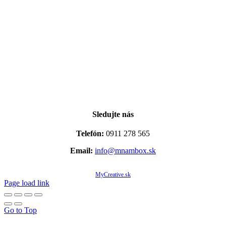
Sledujte nás
Telefón:
0911 278 565
Email:
info@mnambox.sk
© Copyright 2020 -
2026 Mňam Box Košice | Všetky práva vyhradené | Designed by
MyCreative.sk
Page load link
Go to Top