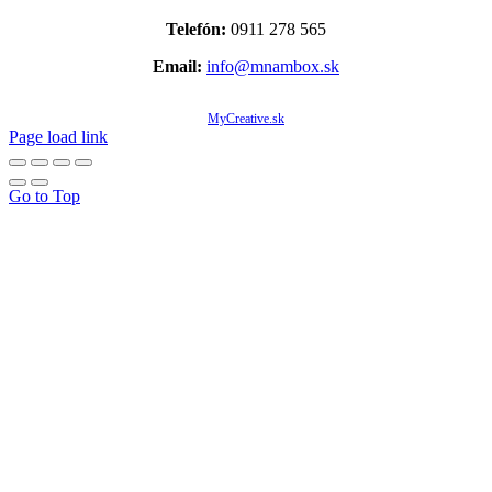
Telefón:
0911 278 565
Email:
info@mnambox.sk
© Copyright 2020 -
2026 Mňam Box Košice | Všetky práva vyhradené | Designed by
MyCreative.sk
Page load link
Go to Top