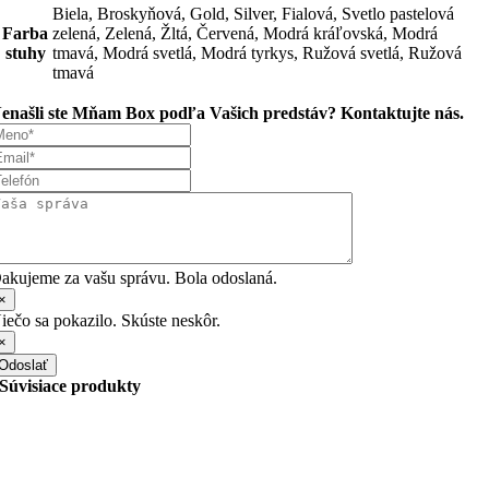
Biela, Broskyňová, Gold, Silver, Fialová, Svetlo pastelová
Farba
zelená, Zelená, Žltá, Červená, Modrá kráľovská, Modrá
stuhy
tmavá, Modrá svetlá, Modrá tyrkys, Ružová svetlá, Ružová
tmavá
enašli ste Mňam Box podľa Vašich predstáv? Kontaktujte nás.
akujeme za vašu správu. Bola odoslaná.
×
iečo sa pokazilo. Skúste neskôr.
×
Odoslať
Súvisiace produkty