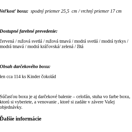
Veľkosť boxu:
spodný priemer 25,5 cm / vrchný priemer 17 cm
Dostupné farebné prevedenie:
červená / ružová svetlá / ružová tmavá / modrá svetlá / modrá tyrkys /
modrá tmavá / modrá kráľovská/ zelená / žltá
Obsah darčekového boxu:
len cca 114 ks Kinder čokolád
Súčasťou boxu je aj darčekové balenie – celofán, stuha vo farbe boxu,
ktorú si vyberiete, a venovanie , ktoré si zadáte v závere Vašej
objednávky.
Ďalšie informácie