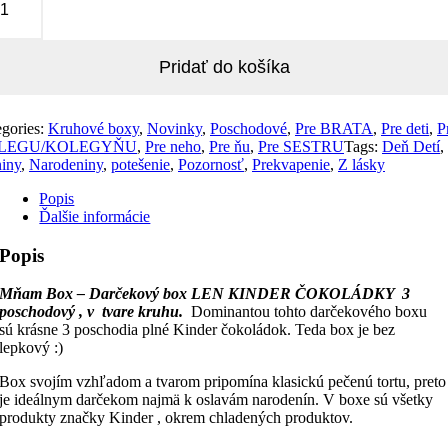
Pridať do košíka
egories:
Kruhové boxy
,
Novinky
,
Poschodové
,
Pre BRATA
,
Pre deti
,
P
LEGU/KOLEGYŇU
,
Pre neho
,
Pre ňu
,
Pre SESTRU
Tags:
Deň Detí
,
iny
,
Narodeniny
,
potešenie
,
Pozornosť
,
Prekvapenie
,
Z lásky
Popis
Ďalšie informácie
Popis
Mňam Box – Darčekový box LEN KINDER ČOKOLÁDKY 3
poschodový , v tvare kruhu.
Dominantou tohto darčekového boxu
sú krásne 3 poschodia plné Kinder čokoládok. Teda box je bez
lepkový :)
Box svojím vzhľadom a tvarom pripomína klasickú pečenú tortu, preto
je ideálnym darčekom najmä k oslavám narodenín. V boxe sú všetky
produkty značky Kinder , okrem chladených produktov.