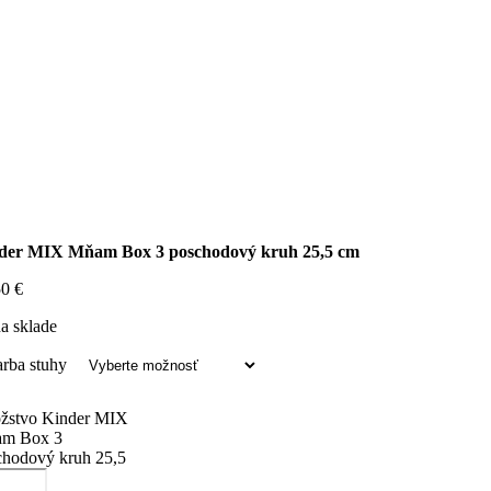
der MIX Mňam Box 3 poschodový kruh 25,5 cm
50
€
a sklade
arba stuhy
žstvo Kinder MIX
m Box 3
chodový kruh 25,5