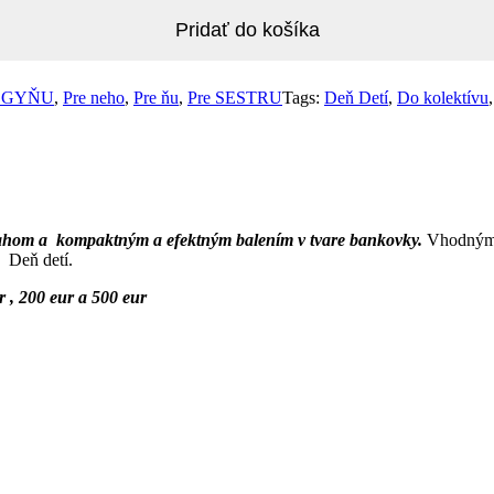
Pridať do košíka
EGYŇU
,
Pre neho
,
Pre ňu
,
Pre SESTRU
Tags:
Deň Detí
,
Do kolektívu
ahom a kompaktným a efektným balením v tvare bankovky.
Vhodným d
o Deň detí.
 , 200 eur a 500 eur