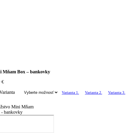
i Mňam Box – bankovky
9
€
Varianta
Varianta 1.
Varianta 2.
Varianta 3.
žstvo Mini Mňam
 - bankovky