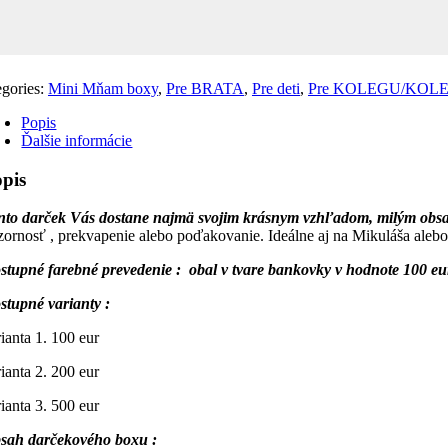
egories:
Mini Mňam boxy
,
Pre BRATA
,
Pre deti
,
Pre KOLEGU/KOL
Popis
Ďalšie informácie
pis
nto darček Vás dostane najmä svojim krásnym vzhľadom, milým obs
zornosť , prekvapenie alebo poďakovanie. Ideálne aj na Mikuláša aleb
stupné farebné prevedenie : obal v tvare bankovky v hodnote 100 eur
stupné varianty :
rianta 1. 100 eur
rianta 2. 200 eur
rianta 3. 500 eur
sah darčekového boxu :