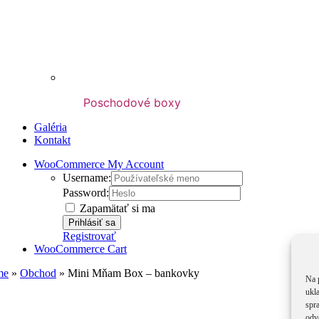
Poschodové boxy
Galéria
Kontakt
WooCommerce My Account
Username:
Password:
Zapamätať si ma
Registrovať
WooCommerce Cart
me
»
Obchod
»
Mini Mňam Box – bankovky
Na 
ukl
spra
odv