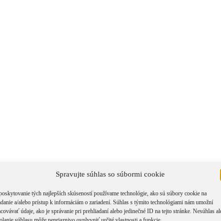
Spravujte súhlas so súbormi cookie
poskytovanie tých najlepších skúseností používame technológie, ako sú súbory cookie na
adanie a/alebo prístup k informáciám o zariadení. Súhlas s týmito technológiami nám umožní
covávať údaje, ako je správanie pri prehliadaní alebo jedinečné ID na tejto stránke. Nesúhlas a
olanie súhlasu môže nepriaznivo ovplyvniť určité vlastnosti a funkcie.