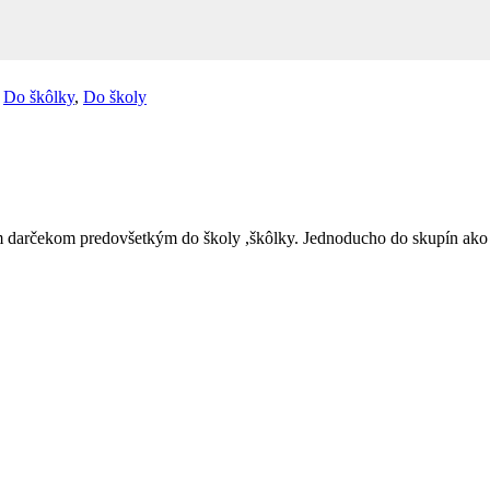
,
Do škôlky
,
Do školy
arčekom predovšetkým do školy ,škôlky. Jednoducho do skupín ako