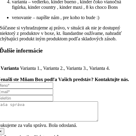
varianta – vedierko, kinder bueno , kinder čoko vianočná
figúrka, kinder country , kinder maxi , 8 ks choco Bons
venovanie – napíšte nám , pre koho to bude :)
Súčasne si vyhradzujeme aj právo, v situácii ak nie je dostupný
niektorý z produktov v boxe, kt. štandardne oužívame, nahradiť
chýbajúci produkt iným produktom podľa skladových zásob.
Ďalšie informácie
Varianta
Varianta 1., Varianta 2., Varianta 3., Varianta 4.
enašli ste Mňam Box podľa Vašich predstáv? Kontaktujte nás.
akujeme za vašu správu. Bola odoslaná.
×