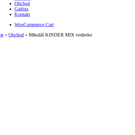
Obchod
Galéria
Kontakt
WooCommerce Cart
me
»
Obchod
»
Mikuláš KINDER MIX vedierko