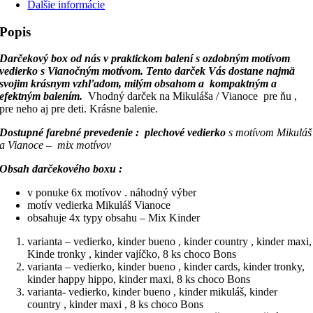
Ďalšie informácie
Popis
Darčekový box od nás v praktickom balení s ozdobným motívom
vedierko s Vianočným motívom. Tento darček Vás dostane najmä
svojim krásnym vzhľadom, milým obsahom a kompaktným a
efektným balením.
Vhodný darček na Mikuláša / Vianoce pre ňu ,
pre neho aj pre deti. Krásne balenie.
Dostupné farebné prevedenie : plechové vedierko
s motívom Mikuláš
a Vianoce – mix motívov
Obsah darčekového boxu :
v ponuke 6x motívov . náhodný výber
motív vedierka Mikuláš Vianoce
obsahuje 4x typy obsahu – Mix Kinder
varianta – vedierko, kinder bueno , kinder country , kinder maxi,
Kinde tronky , kinder vajíčko, 8 ks choco Bons
varianta – vedierko, kinder bueno , kinder cards, kinder tronky,
kinder happy hippo, kinder maxi, 8 ks choco Bons
varianta- vedierko, kinder bueno , kinder mikuláš, kinder
country , kinder maxi , 8 ks choco Bons