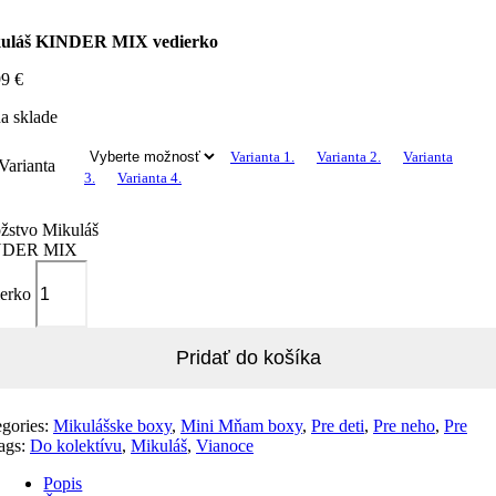
uláš KINDER MIX vedierko
99
€
a sklade
Varianta 1.
Varianta 2.
Varianta
Varianta
3.
Varianta 4.
žstvo Mikuláš
NDER MIX
ierko
Pridať do košíka
egories:
Mikulášske boxy
,
Mini Mňam boxy
,
Pre deti
,
Pre neho
,
Pre
ags:
Do kolektívu
,
Mikuláš
,
Vianoce
Popis