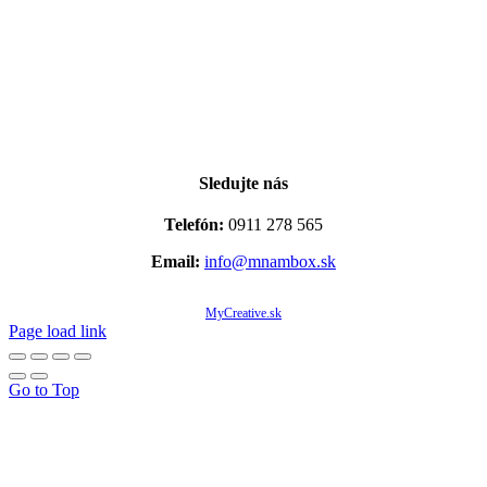
Sledujte nás
Telefón:
0911 278 565
Email:
info@mnambox.sk
© Copyright 2020 -
2026 Mňam Box Košice | Všetky práva vyhradené | Designed by
MyCreative.sk
Page load link
Go to Top