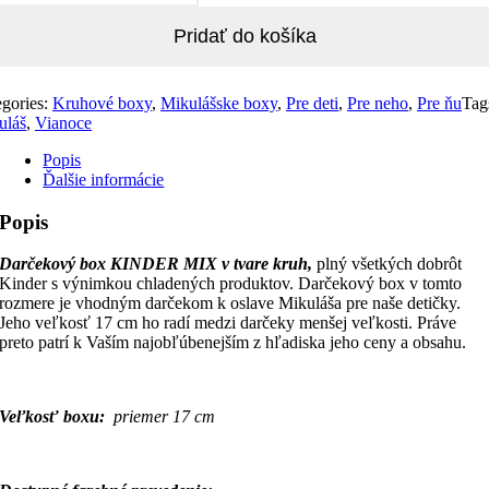
Pridať do košíka
egories:
Kruhové boxy
,
Mikulášske boxy
,
Pre deti
,
Pre neho
,
Pre ňu
Tag
uláš
,
Vianoce
Popis
Ďalšie informácie
Popis
Darčekový box KINDER MIX v tvare kruh,
plný všetkých dobrôt
Kinder s výnimkou chladených produktov. Darčekový box v tomto
rozmere je vhodným darčekom k oslave Mikuláša pre naše detičky.
Jeho veľkosť 17 cm ho radí medzi darčeky menšej veľkosti. Práve
preto patrí k Vaším najobľúbenejším z hľadiska jeho ceny a obsahu.
Veľkosť boxu:
priemer 17 cm