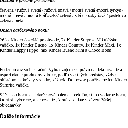
Dostupné farebné prevedenie:
červená / ružová svetlá / ružová tmavá / modrá svetlá /modrá tyrkys /
modrá tmavá / modrá kráľovská/ zelená / žltá / broskyňová / pastelovo
zelená / biela
Obsah darčekového boxu:
26 ks Kinder čokolád po obvode, 2x Kinder Surprise Mikulášske
vajíčko, 1x Kinder Bueno, 1x Kinder Country, 1x Kinder Maxi, 1x
Kinder Happy Hippo, mix Kinder Bueno Mini a Choco Bons
Fotky boxov sú ilustračné. Vyhradzujeme si právo na dekorovanie a
usporiadanie produktov v boxe, podľa vlastných predstáv, vždy s
ohľadom na krásny vizuálny zážitok. Do boxov používame len Kinder
Surprise vajíčka.
Súčasťou boxu je aj darčekové balenie – celofán, stuha vo farbe boxu,
ktorú si vyberiete, a venovanie , ktoré si zadáte v závere Vašej
objednávky.
Ďalšie informácie