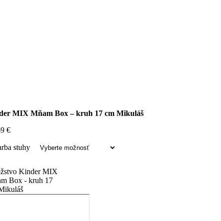
der MIX Mňam Box – kruh 17 cm Mikuláš
69
€
arba stuhy
žstvo Kinder MIX
m Box - kruh 17
Mikuláš