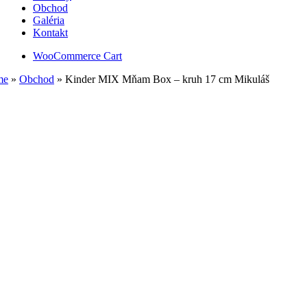
Obchod
Galéria
Kontakt
WooCommerce Cart
me
»
Obchod
»
Kinder MIX Mňam Box – kruh 17 cm Mikuláš