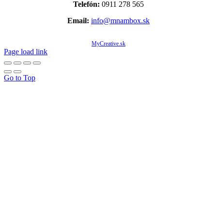
Telefón:
0911 278 565
Email:
info@mnambox.sk
© Copyright 2020 -
2026 Mňam Box Košice | Všetky práva vyhradené | Designed by
MyCreative.sk
Page load link
Go to Top