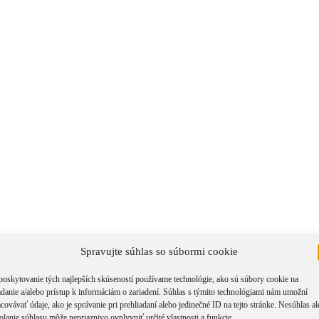
Spravujte súhlas so súbormi cookie
poskytovanie tých najlepších skúseností používame technológie, ako sú súbory cookie na
adanie a/alebo prístup k informáciám o zariadení. Súhlas s týmito technológiami nám umožní
covávať údaje, ako je správanie pri prehliadaní alebo jedinečné ID na tejto stránke. Nesúhlas a
olanie súhlasu môže nepriaznivo ovplyvniť určité vlastnosti a funkcie.