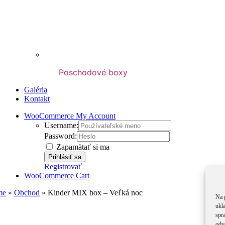
Poschodové boxy
Galéria
Kontakt
WooCommerce My Account
Username:
Password:
Zapamätať si ma
Registrovať
WooCommerce Cart
me
»
Obchod
»
Kinder MIX box – Veľká noc
Na 
ukl
spra
odv