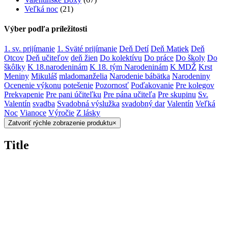
Veľká noc
(21)
Výber podľa príležitosti
1. sv. prijímanie
1. Sväté prijímanie
Deň Detí
Deň Matiek
Deň
Otcov
Deň učiteľov
deň žien
Do kolektívu
Do práce
Do školy
Do
škôlky
K 18.narodeninám
K 18. tým Narodeninám
K MDŽ
Krst
Meniny
Mikuláš
mladomanželia
Narodenie bábätka
Narodeniny
Ocenenie výkonu
potešenie
Pozornosť
Poďakovanie
Pre kolegov
Prekvapenie
Pre pani účiteľku
Pre pána učiteľa
Pre skupinu
Sv.
Valentín
svadba
Svadobná výslužka
svadobný dar
Valentín
Veľká
Noc
Vianoce
Výročie
Z lásky
Zatvoriť rýchle zobrazenie produktu
×
Title