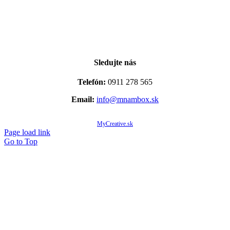
Sledujte nás
Telefón:
0911 278 565
Email:
info@mnambox.sk
© Copyright 2020 -
2026 Mňam Box Košice | Všetky práva vyhradené | Designed by
MyCreative.sk
Page load link
Go to Top