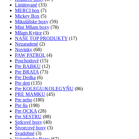
Limitované
(33)
MERCI box
(7)
Mickey Box
(5)
Mikulášske boxy
(59)
Mini Mňam boxy
(78)
Mňam Kytice
(3)
NAŠE TOP PRODUKTY
(17)
Nezaradené
(2)
Novinky
(68)
PAW PATROL
(4)
Poschodové
(15)
Pre BABKU
(12)
Pre BRATA
(73)
Pre Dedka
(6)
Pre deti
(135)
Pre KOLEGU/KOLEGYŇU
(86)
PRE MAMKU
(45)
Pre neho
(180)
Pre ňu
(198)
Pre OCKA
(28)
Pre SESTRU
(88)
Srdcové boxy
(40)
Štvorcové boxy
(3)
Svadobné
(3)
Valentínske Boxy
(67)