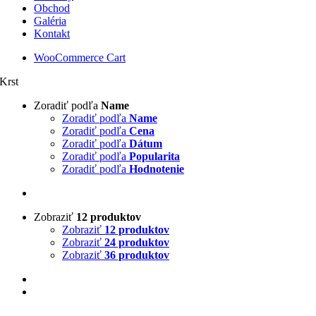
Obchod
Galéria
Kontakt
WooCommerce Cart
Krst
Zoradiť podľa
Name
Zoradiť podľa
Name
Zoradiť podľa
Cena
Zoradiť podľa
Dátum
Zoradiť podľa
Popularita
Zoradiť podľa
Hodnotenie
Zobraziť
12 produktov
Zobraziť
12 produktov
Zobraziť
24 produktov
Zobraziť
36 produktov