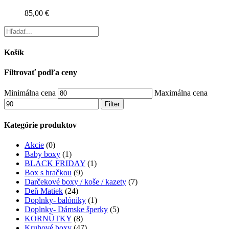
85,00
€
Košík
Filtrovať podľa ceny
Minimálna cena
Maximálna cena
Filter
Kategórie produktov
Akcie
(0)
Baby boxy
(1)
BLACK FRIDAY
(1)
Box s hračkou
(9)
Darčekové boxy / koše / kazety
(7)
Deň Matiek
(24)
Doplnky- balóniky
(1)
Doplnky- Dámske šperky
(5)
KORNŮTKY
(8)
Kruhové boxy
(47)