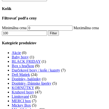
Košík
Filtrovať podľa ceny
Minimálna cena
Maximálna cena
Filter
Kategórie produktov
Akcie
(0)
Baby boxy
(1)
BLACK FRIDAY
(1)
Box s hračkou
(9)
Darčekové boxy / koše / kazety
(7)
Deň Matiek
(24)
Doplnky- balóniky
(1)
Doplnky- Dámske šperky
(5)
KORNŮTKY
(8)
Kruhové boxy
(47)
Limitované
(33)
MERCI box
(7)
Mickey Box
(5)