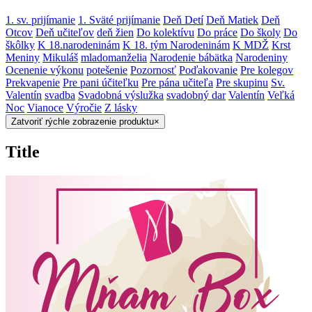
1. sv. prijímanie
1. Sväté prijímanie
Deň Detí
Deň Matiek
Deň
Otcov
Deň učiteľov
deň žien
Do kolektívu
Do práce
Do školy
Do
škôlky
K 18.narodeninám
K 18. tým Narodeninám
K MDŽ
Krst
Meniny
Mikuláš
mladomanželia
Narodenie bábätka
Narodeniny
Ocenenie výkonu
potešenie
Pozornosť
Poďakovanie
Pre kolegov
Prekvapenie
Pre pani účiteľku
Pre pána učiteľa
Pre skupinu
Sv.
Valentín
svadba
Svadobná výslužka
svadobný dar
Valentín
Veľká
Noc
Vianoce
Výročie
Z lásky
Zatvoriť rýchle zobrazenie produktu
×
Title