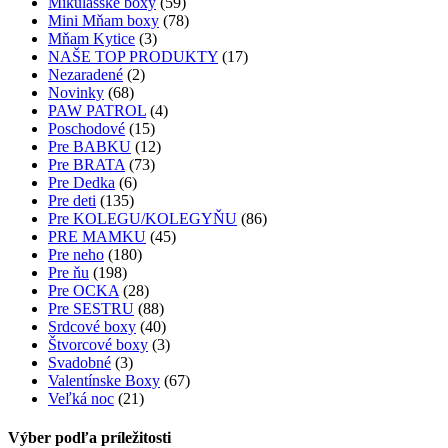
Mikulášske boxy
(59)
Mini Mňam boxy
(78)
Mňam Kytice
(3)
NAŠE TOP PRODUKTY
(17)
Nezaradené
(2)
Novinky
(68)
PAW PATROL
(4)
Poschodové
(15)
Pre BABKU
(12)
Pre BRATA
(73)
Pre Dedka
(6)
Pre deti
(135)
Pre KOLEGU/KOLEGYŇU
(86)
PRE MAMKU
(45)
Pre neho
(180)
Pre ňu
(198)
Pre OCKA
(28)
Pre SESTRU
(88)
Srdcové boxy
(40)
Štvorcové boxy
(3)
Svadobné
(3)
Valentínske Boxy
(67)
Veľká noc
(21)
Výber podľa príležitosti