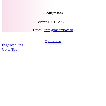
Sledujte nás
Telefón:
0911 278 565
Email:
info@mnambox.sk
© Copyright 2020 -
2026 Mňam Box Košice | Všetky práva vyhradené | Designed by
MyCreative.sk
Page load link
Go to Top