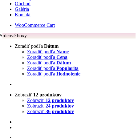
Obchod
Galéria
Kontakt
WooCommerce Cart
Srdcové boxy
Zoradiť podľa
Dátum
Zoradiť podľa
Name
Zoradiť podľa
Cena
Zoradiť podľa
Dátum
Zoradiť podľa
Popularita
Zoradiť podľa
Hodnotenie
Zobraziť
12 produktov
Zobraziť
12 produktov
Zobraziť
24 produktov
Zobraziť
36 produktov