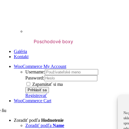
Poschodové boxy
Galéria
Kontakt
WooCommerce My Account
Username:
Password:
Zapamätať si ma
Registrovať
WooCommerce Cart
e ňu
Na 
ukl
Zoradiť podľa
Hodnotenie
spra
Zoradiť podľa
Name
odv