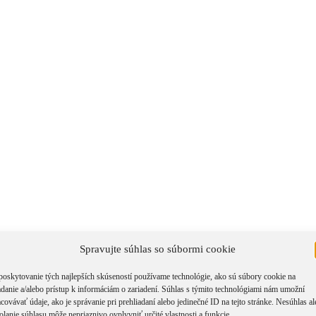
Spravujte súhlas so súbormi cookie
poskytovanie tých najlepších skúseností používame technológie, ako sú súbory cookie na
Zatvoriť rýchle zobrazenie produktu
×
adanie a/alebo prístup k informáciám o zariadení. Súhlas s týmito technológiami nám umožní
covávať údaje, ako je správanie pri prehliadaní alebo jedinečné ID na tejto stránke. Nesúhlas a
Title
olanie súhlasu môže nepriaznivo ovplyvniť určité vlastnosti a funkcie.