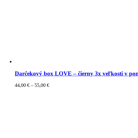
Darčekový box LOVE – čierny 3x veľkosti v po
44,00
€
–
55,00
€