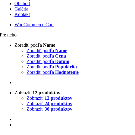
Obchod
Galéria
Kontakt
WooCommerce Cart
Pre neho
Zoradiť podľa
Name
Zoradiť podľa
Name
Zoradiť podľa
Cena
Zoradiť podľa
Dátum
Zoradiť podľa
Popularita
Zoradiť podľa
Hodnotenie
Zobraziť
12 produktov
Zobraziť
12 produktov
Zobraziť
24 produktov
Zobraziť
36 produktov