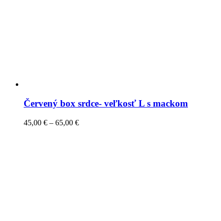
Červený box srdce- veľkosť L s mackom
45,00
€
–
65,00
€