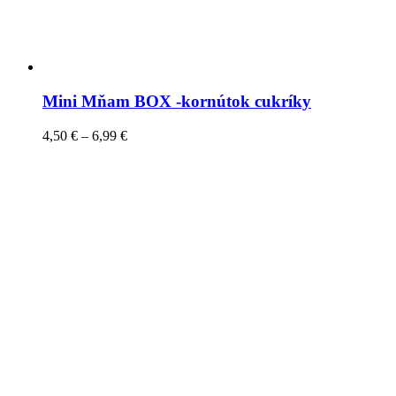
Mini Mňam BOX -kornútok cukríky
4,50
€
–
6,99
€