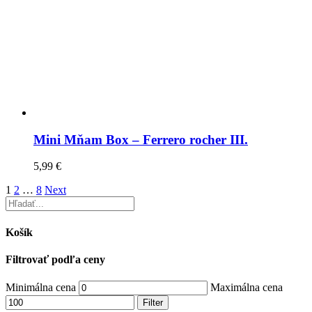
Mini Mňam Box – Ferrero rocher III.
5,99
€
1
2
…
8
Next
Košík
Filtrovať podľa ceny
Minimálna cena
Maximálna cena
Filter