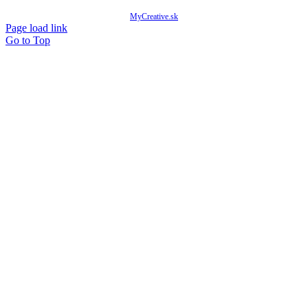
© Copyright 2020 -
2026 Mňam Box Košice | Všetky práva vyhradené | Designed by
MyCreative.sk
Page load link
Go to Top