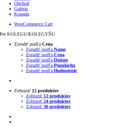
Obchod
Galéria
Kontakt
WooCommerce Cart
Pre KOLEGU/KOLEGYŇU
Zoradiť podľa
Cena
Zoradiť podľa
Name
Zoradiť podľa
Cena
Zoradiť podľa
Dátum
Zoradiť podľa
Popularita
Zoradiť podľa
Hodnotenie
Zobraziť
12 produktov
Zobraziť
12 produktov
Zobraziť
24 produktov
Zobraziť
36 produktov