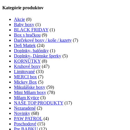
Kategórie produktov
Akcie
(0)
Baby boxy
(1)
BLACK FRIDAY
(1)
Box s hračkou
(9)
Darčekové boxy / koše / kazety
(7)
Deň Matiek
(24)
Doplnky- balóniky
(1)
Doplnky- Dámske šperky
(5)
KORNŮTKY
(8)
Kruhové boxy
(47)
Limitované
(33)
MERCI box
(7)
Mickey Box
(5)
Mikulášske boxy
(59)
Mini Mňam boxy
(78)
Mňam Kytice
(3)
NAŠE TOP PRODUKTY
(17)
Nezaradené
(2)
Novinky
(68)
PAW PATROL
(4)
Poschodové
(15)
Pre BABKU
(12)