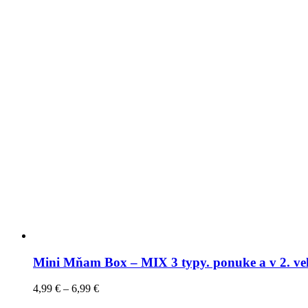
Mini Mňam Box – MIX 3 typy. ponuke a v 2. ve
4,99
€
–
6,99
€