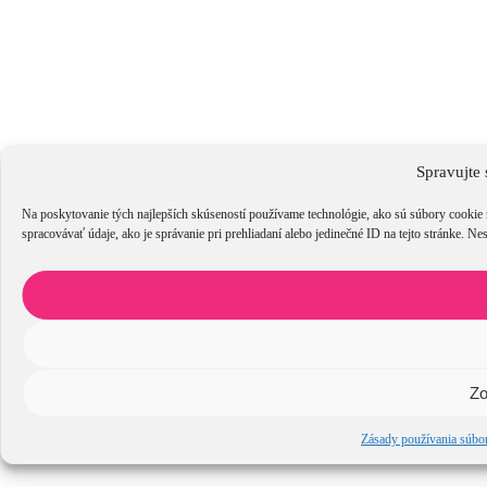
Spravujte 
Na poskytovanie tých najlepších skúseností používame technológie, ako sú súbory cookie 
spracovávať údaje, ako je správanie pri prehliadaní alebo jedinečné ID na tejto stránke. Ne
Zo
Zásady používania súbo