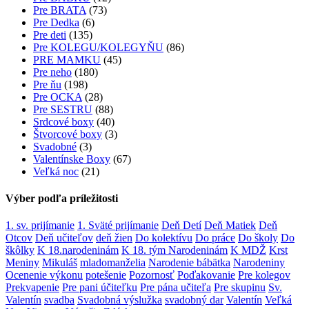
Pre BRATA
(73)
Pre Dedka
(6)
Pre deti
(135)
Pre KOLEGU/KOLEGYŇU
(86)
PRE MAMKU
(45)
Pre neho
(180)
Pre ňu
(198)
Pre OCKA
(28)
Pre SESTRU
(88)
Srdcové boxy
(40)
Štvorcové boxy
(3)
Svadobné
(3)
Valentínske Boxy
(67)
Veľká noc
(21)
Výber podľa príležitosti
1. sv. prijímanie
1. Sväté prijímanie
Deň Detí
Deň Matiek
Deň
Otcov
Deň učiteľov
deň žien
Do kolektívu
Do práce
Do školy
Do
škôlky
K 18.narodeninám
K 18. tým Narodeninám
K MDŽ
Krst
Meniny
Mikuláš
mladomanželia
Narodenie bábätka
Narodeniny
Ocenenie výkonu
potešenie
Pozornosť
Poďakovanie
Pre kolegov
Prekvapenie
Pre pani účiteľku
Pre pána učiteľa
Pre skupinu
Sv.
Valentín
svadba
Svadobná výslužka
svadobný dar
Valentín
Veľká