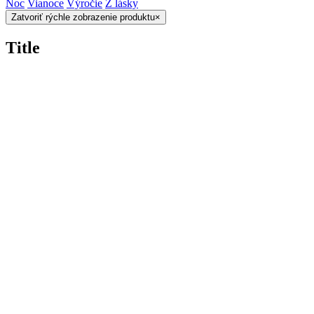
Noc
Vianoce
Výročie
Z lásky
Zatvoriť rýchle zobrazenie produktu
×
Title