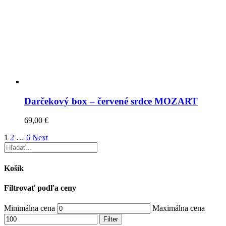
Darčekový box – červené srdce MOZART
69,00
€
1
2
…
6
Next
Košík
Filtrovať podľa ceny
Minimálna cena
Maximálna cena
Filter