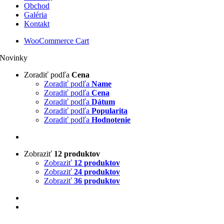
Obchod
Galéria
Kontakt
WooCommerce Cart
Novinky
Zoradiť podľa
Cena
Zoradiť podľa
Name
Zoradiť podľa
Cena
Zoradiť podľa
Dátum
Zoradiť podľa
Popularita
Zoradiť podľa
Hodnotenie
Zobraziť
12 produktov
Zobraziť
12 produktov
Zobraziť
24 produktov
Zobraziť
36 produktov