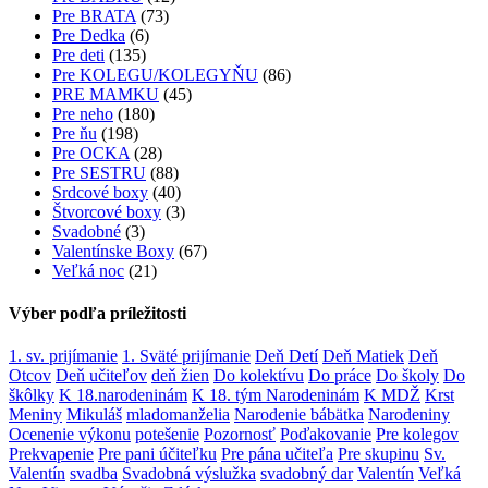
Pre BRATA
(73)
Pre Dedka
(6)
Pre deti
(135)
Pre KOLEGU/KOLEGYŇU
(86)
PRE MAMKU
(45)
Pre neho
(180)
Pre ňu
(198)
Pre OCKA
(28)
Pre SESTRU
(88)
Srdcové boxy
(40)
Štvorcové boxy
(3)
Svadobné
(3)
Valentínske Boxy
(67)
Veľká noc
(21)
Výber podľa príležitosti
1. sv. prijímanie
1. Sväté prijímanie
Deň Detí
Deň Matiek
Deň
Otcov
Deň učiteľov
deň žien
Do kolektívu
Do práce
Do školy
Do
škôlky
K 18.narodeninám
K 18. tým Narodeninám
K MDŽ
Krst
Meniny
Mikuláš
mladomanželia
Narodenie bábätka
Narodeniny
Ocenenie výkonu
potešenie
Pozornosť
Poďakovanie
Pre kolegov
Prekvapenie
Pre pani účiteľku
Pre pána učiteľa
Pre skupinu
Sv.
Valentín
svadba
Svadobná výslužka
svadobný dar
Valentín
Veľká