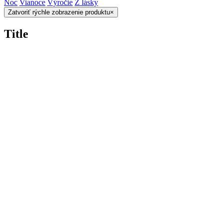
Noc
Vianoce
Výročie
Z lásky
Zatvoriť rýchle zobrazenie produktu
×
Title