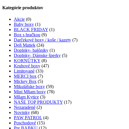
Kategórie produktov
Akcie
(0)
Baby boxy
(1)
BLACK FRIDAY
(1)
Box s hračkou
(9)
Darčekové boxy / koše / kazety
(7)
Deň Matiek
(24)
Doplnky- balóniky
(1)
Doplnky- Dámske šperky
(5)
KORNŮTKY
(8)
Kruhové boxy
(47)
Limitované
(33)
MERCI box
(7)
Mickey Box
(5)
Mikulášske boxy
(59)
Mini Mňam boxy
(78)
Mňam Kytice
(3)
NAŠE TOP PRODUKTY
(17)
Nezaradené
(2)
Novinky
(68)
PAW PATROL
(4)
Poschodové
(15)
Pre BABKU
(12)