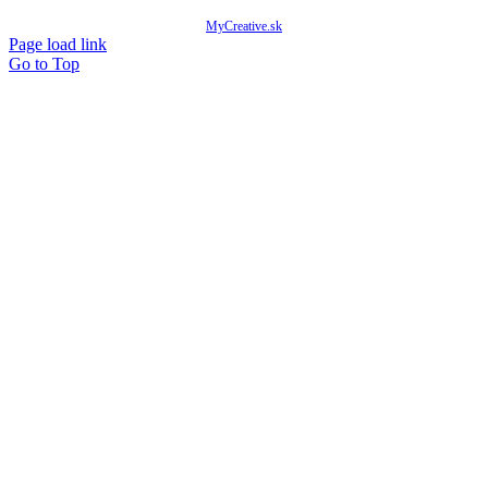
© Copyright 2020 -
2026 Mňam Box Košice | Všetky práva vyhradené | Designed by
MyCreative.sk
Page load link
Go to Top