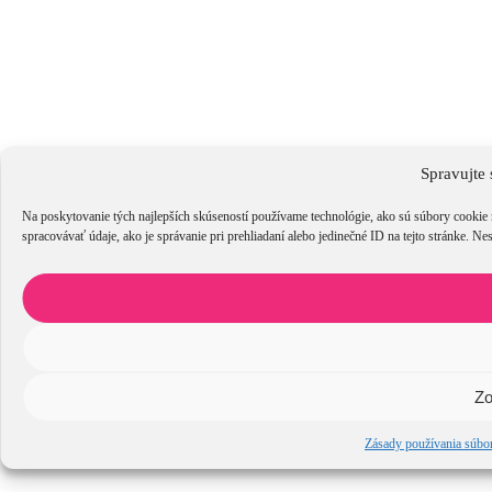
Spravujte 
Na poskytovanie tých najlepších skúseností používame technológie, ako sú súbory cookie 
spracovávať údaje, ako je správanie pri prehliadaní alebo jedinečné ID na tejto stránke. Ne
Zo
Zásady používania súbo